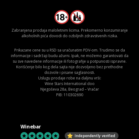
Zabranjena prodaja maloletnim licima. Prekomerno konzumiranje
alkoholnih pića dovodi do ozbiljnih zdravstvenih rizika.
Prikazane cene su u RSD sa uračunatim PDV-om. Trudimo se da
informacije i sadržaji budu ažurni. Ipak, ne možemo garantovati da
su sve navedene informacije ili fotografije u potpunosti ispravne.
Korišćenje bilo kog dela sajta nije dozvoljeno bez prethodne
dozvole i pisane saglasnosti.
Uslugu prodaje robe na daljinu vrši:
Wine Stars International doo
Njegoševa 28a, Beograd – Vračar
PIB: 110302690
Winebar
Independently verified