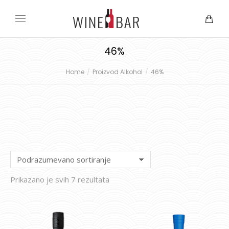
46%
Home
Proizvod Alkohol
46%
You are here:
Prikazano je svih 7 rezultata