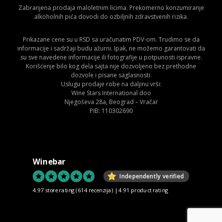
Zabranjena prodaja maloletnim licima. Prekomerno konzumiranje
alkoholnih pića dovodi do ozbiljnih zdravstvenih rizika.
Prikazane cene su u RSD sa uračunatim PDV-om. Trudimo se da
informacije i sadržaji budu ažurni. Ipak, ne možemo garantovati da
su sve navedene informacije ili fotografije u potpunosti ispravne.
Korišćenje bilo kog dela sajta nije dozvoljeno bez prethodne
dozvole i pisane saglasnosti.
Uslugu prodaje robe na daljinu vrši:
Wine Stars International doo
Njegoševa 28a, Beograd – Vračar
PIB: 110302690
Winebar
Independently verified
4.97 store rating
(614 recenzija)
|
4.91 product rating