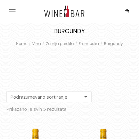
BURGUNDY
Home
Vina
Zemlja porekla
Francuska
Burgundy
You are here:
Prikazano je svih 5 rezultata