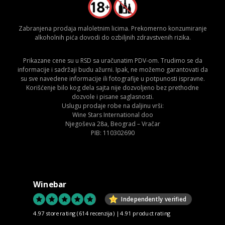
Zabranjena prodaja maloletnim licima. Prekomerno konzumiranje
alkoholnih pića dovodi do ozbiljnih zdravstvenih rizika.
Prikazane cene su u RSD sa uračunatim PDV-om. Trudimo se da
informacije i sadržaji budu ažurni. Ipak, ne možemo garantovati da
su sve navedene informacije ili fotografije u potpunosti ispravne.
Korišćenje bilo kog dela sajta nije dozvoljeno bez prethodne
dozvole i pisane saglasnosti.
Uslugu prodaje robe na daljinu vrši:
Wine Stars International doo
Njegoševa 28a, Beograd – Vračar
PIB: 110302690
Winebar
Independently verified
4.97 store rating
(614 recenzija)
|
4.91 product rating