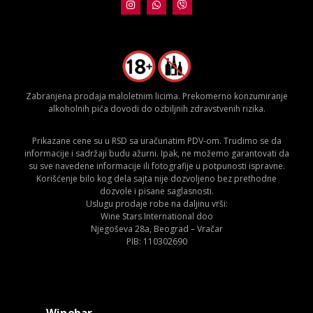
Zabranjena prodaja maloletnim licima. Prekomerno konzumiranje
alkoholnih pića dovodi do ozbiljnih zdravstvenih rizika.
Prikazane cene su u RSD sa uračunatim PDV-om. Trudimo se da
informacije i sadržaji budu ažurni. Ipak, ne možemo garantovati da
su sve navedene informacije ili fotografije u potpunosti ispravne.
Korišćenje bilo kog dela sajta nije dozvoljeno bez prethodne
dozvole i pisane saglasnosti.
Uslugu prodaje robe na daljinu vrši:
Wine Stars International doo
Njegoševa 28a, Beograd – Vračar
PIB: 110302690
Winebar