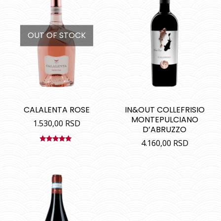
OUT OF STOCK
CALALENTA ROSE
IN&OUT COLLEFRISIO
MONTEPULCIANO
1.530,00
RSD
D’ABRUZZO
4.160,00
RSD
Ocenjeno
sa
4.80
od
5