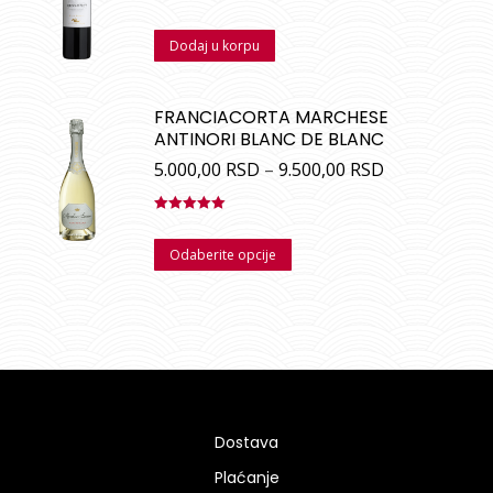
Dodaj u korpu
FRANCIACORTA MARCHESE
ANTINORI BLANC DE BLANC
5.000,00
RSD
–
9.500,00
RSD
Ocenjeno
sa
5.00
od
Odaberite opcije
5
Dostava
Plaćanje