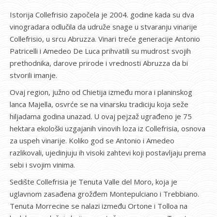
Istorija Collefrisio započela je 2004. godine kada su dva
vinogradara odlučila da udruže snage u stvaranju vinarije
Collefrisio, u srcu Abruzza. Vinari treće generacije Antonio
Patricelli i Amedeo De Luca prihvatili su mudrost svojih
prethodnika, darove prirode i vrednosti Abruzza da bi
stvorili imanje.
Ovaj region, južno od Chietija između mora i planinskog
lanca Majella, osvrće se na vinarsku tradiciju koja seže
hiljadama godina unazad. U ovaj pejzaž ugrađeno je 75
hektara ekološki uzgajanih vinovih loza iz Collefrisia, osnova
za uspeh vinarije. Koliko god se Antonio i Amedeo
razlikovali, ujedinjuju ih visoki zahtevi koji postavljaju prema
sebi i svojim vinima.
Sedište Collefrisia je Tenuta Valle del Moro, koja je
uglavnom zasađena grožđem Montepulciano i Trebbiano.
Tenuta Morrecine se nalazi između Ortone i Tolloa na