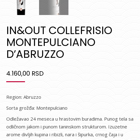
IN&OUT COLLEFRISIO
MONTEPULCIANO
D’ABRUZZO
4.160,00
RSD
Region: Abruzzo
Sorta grožđa: Montepulciano
Odležavao 24 meseca u hrastovim buradima. Punog tela sa
odličnom jakom i punom taninskom strukturom. Izuzetne
arome divljih kupina i ribizli, nara i šipurka, crnog čaja i u