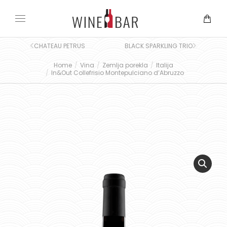
CHATEAU PETRUS
BLACK SPARKLING TRIO
Home
Vina
Zemlja porekla
Italija
You are here:
In&Out Collefrisio Montepulciano d’Abruzzo