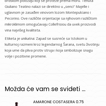
brdskom položaju koji se proteže prema moru. Tenuta
Giuliano Teatino nalazi se direktno u „senci“ Majelle i
uglavnom je zasađen vinovom lozom Montepulciano i
Pecorino. Ove različite orijentacije sa njihovom različitom
mikroklimom omogućavaju Collefrisiou da uvek proizvodi
vina najvišeg kvaliteta.
Etiketa je unikatna: Zapad se susreće sa Istokom u
kulturnoj razmeni kroz legendarnog Šarana, svetu životinju
koja ume da pliva protiv struja i koja simbolizuje snagu
volje i pozitivne promene.
Možda će vam se svideti …
AMARONE COSTASERA 0.75