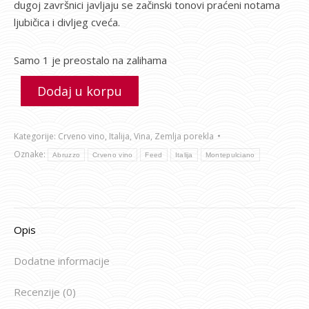
dugoj završnici javljaju se začinski tonovi praćeni notama
ljubičica i divljeg cveća.
Samo 1 je preostalo na zalihama
Dodaj u korpu
Kategorije:
Crveno vino
,
Italija
,
Vina
,
Zemlja porekla
Oznake:
Abruzzo
Crveno vino
Feed
Italija
Montepulciano
Opis
Dodatne informacije
Recenzije (0)