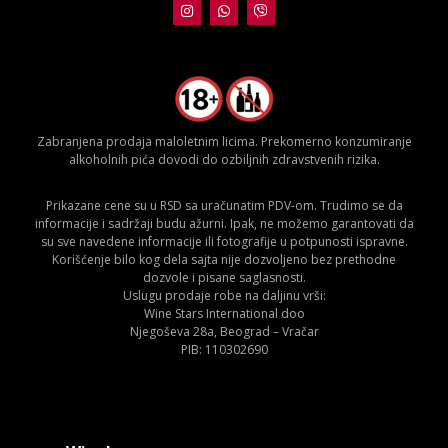
Zabranjena prodaja maloletnim licima. Prekomerno konzumiranje
alkoholnih pića dovodi do ozbiljnih zdravstvenih rizika.
Prikazane cene su u RSD sa uračunatim PDV-om. Trudimo se da
informacije i sadržaji budu ažurni. Ipak, ne možemo garantovati da
su sve navedene informacije ili fotografije u potpunosti ispravne.
Korišćenje bilo kog dela sajta nije dozvoljeno bez prethodne
dozvole i pisane saglasnosti.
Uslugu prodaje robe na daljinu vrši:
Wine Stars International doo
Njegoševa 28a, Beograd – Vračar
PIB: 110302690