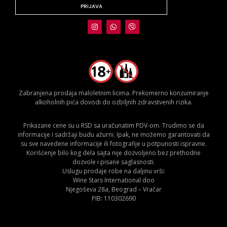
PRIJAVA
Zabranjena prodaja maloletnim licima. Prekomerno konzumiranje
alkoholnih pića dovodi do ozbiljnih zdravstvenih rizika.
Prikazane cene su u RSD sa uračunatim PDV-om. Trudimo se da
informacije i sadržaji budu ažurni. Ipak, ne možemo garantovati da
su sve navedene informacije ili fotografije u potpunosti ispravne.
Korišćenje bilo kog dela sajta nije dozvoljeno bez prethodne
dozvole i pisane saglasnosti.
Uslugu prodaje robe na daljinu vrši:
Wine Stars International doo
Njegoševa 28a, Beograd – Vračar
PIB: 110302690