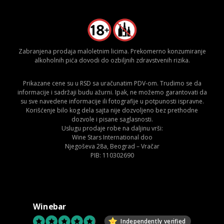
Zabranjena prodaja maloletnim licima. Prekomerno konzumiranje
alkoholnih pića dovodi do ozbiljnih zdravstvenih rizika.
Prikazane cene su u RSD sa uračunatim PDV-om. Trudimo se da
informacije i sadržaji budu ažurni. Ipak, ne možemo garantovati da
su sve navedene informacije ili fotografije u potpunosti ispravne.
Korišćenje bilo kog dela sajta nije dozvoljeno bez prethodne
dozvole i pisane saglasnosti.
Uslugu prodaje robe na daljinu vrši:
Wine Stars International doo
Njegoševa 28a, Beograd – Vračar
PIB: 110302690
Winebar
Independently verified