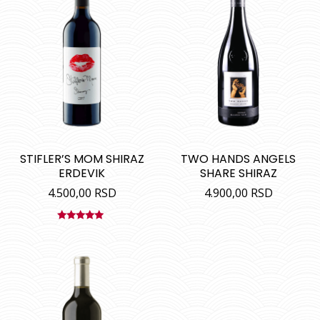
STIFLER’S MOM SHIRAZ
TWO HANDS ANGELS
ERDEVIK
SHARE SHIRAZ
4.500,00
RSD
4.900,00
RSD
Ocenjeno
sa
5.00
od
5