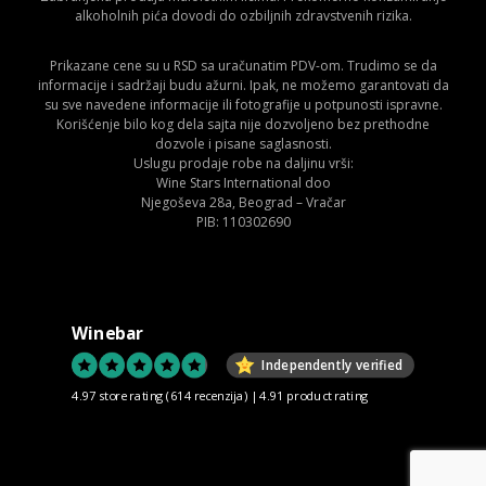
alkoholnih pića dovodi do ozbiljnih zdravstvenih rizika.
Prikazane cene su u RSD sa uračunatim PDV-om. Trudimo se da
informacije i sadržaji budu ažurni. Ipak, ne možemo garantovati da
su sve navedene informacije ili fotografije u potpunosti ispravne.
Korišćenje bilo kog dela sajta nije dozvoljeno bez prethodne
dozvole i pisane saglasnosti.
Uslugu prodaje robe na daljinu vrši:
Wine Stars International doo
Njegoševa 28a, Beograd – Vračar
PIB: 110302690
Winebar
Independently verified
4.97 store rating
(614 recenzija)
|
4.91 product rating