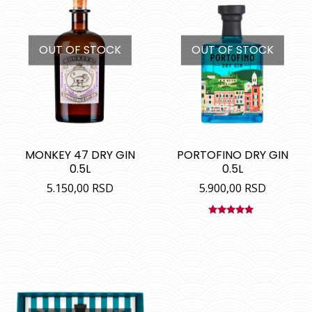
OUT OF STOCK
OUT OF STOCK
MONKEY 47 DRY GIN
PORTOFINO DRY GIN
0.5L
0.5L
5.150,00
RSD
5.900,00
RSD
Ocenjeno
sa
5.00
od
5