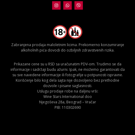
Zabranjena prodaja maloletnim licima. Prekomerno konzumiranje
alkoholnih pića dovodi do ozbiljnih zdravstvenih rizika.
Prikazane cene su u RSD sa uračunatim PDV-om. Trudimo se da
informacije i sadržaji budu ažurni. Ipak, ne možemo garantovati da
su sve navedene informacije ili fotografije u potpunosti ispravne.
Korišćenje bilo kog dela sajta nije dozvoljeno bez prethodne
dozvole i pisane saglasnosti.
Uslugu prodaje robe na daljinu vrši:
Wine Stars International doo
Njegoševa 28a, Beograd – Vračar
PIB: 110302690