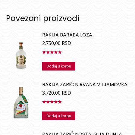
Povezani proizvodi
RAKIJA BARABA LOZA
2.750,00
RSD
Ocenjeno
sa
5.00
od
Dodaj u korpu
5
RAKIJA ZARIĆ NIRVANA VILJAMOVKA
3.720,00
RSD
Ocenjeno
sa
5.00
od
Dodaj u korpu
5
RAKIJA ZARIĆ NOSTALGIJA DUNJA