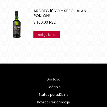
ARDBEG 10 YO + SPECIJALAN
POKLON!
9.100,00
RSD
Dodaj u korpu
Dostava
Plaćanje
Status porudžbine
Povrat i reklamacije