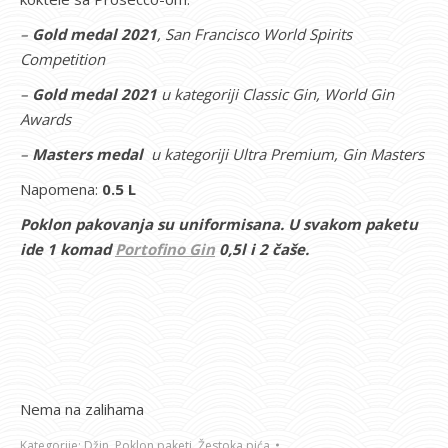
–
Gold medal 2021
, San Francisco World Spirits
Competition
–
Gold medal 2021
u kategoriji Classic Gin, World Gin
Awards
–
Masters medal
u kategoriji Ultra Premium, Gin Masters
Napomena:
0.5 L
Poklon pakovanja su uniformisana. U svakom paketu
ide 1 komad
Portofino Gin
0,5l i 2 čaše.
Nema na zalihama
Kategorije:
Džin
,
Poklon paketi
,
Žestoka pića