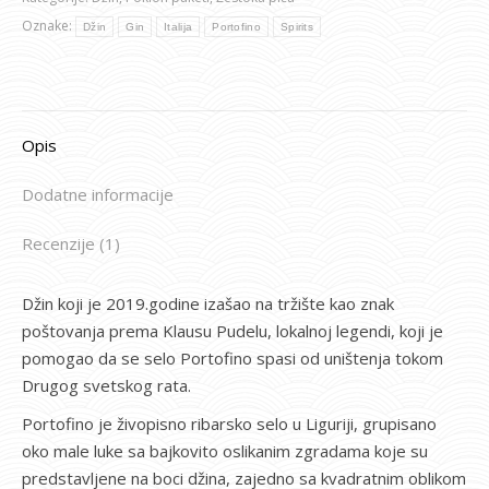
Oznake:
Džin
Gin
Italija
Portofino
Spirits
Opis
Dodatne informacije
Recenzije (1)
Džin koji je 2019.godine izašao na tržište kao znak
poštovanja prema Klausu Pudelu, lokalnoj legendi, koji je
pomogao da se selo Portofino spasi od uništenja tokom
Drugog svetskog rata.
Portofino je živopisno ribarsko selo u Liguriji, grupisano
oko male luke sa bajkovito oslikanim zgradama koje su
predstavljene na boci džina, zajedno sa kvadratnim oblikom