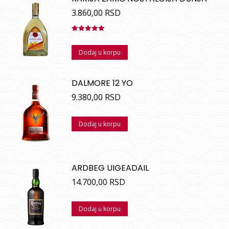
3.860,00
RSD
Ocenjeno
sa
5.00
od
Dodaj u korpu
5
DALMORE 12 YO
9.380,00
RSD
Dodaj u korpu
ARDBEG UIGEADAIL
14.700,00
RSD
Dodaj u korpu