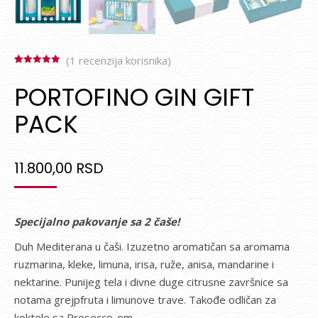
(
1
recenzija korisnika)
Ocenjeno
1
5.00
od 5 na
PORTOFINO GIN GIFT
osnovu
ocene kupca
PACK
11.800,00
RSD
Specijalno pakovanje sa 2 čaše!
Duh Mediterana u čaši. Izuzetno aromatičan sa aromama
ruzmarina, kleke, limuna, irisa, ruže, anisa, mandarine i
nektarine. Punijeg tela i divne duge citrusne završnice sa
notama grejpfruta i limunove trave. Takođe odličan za
koktele sa Prosecco-om.