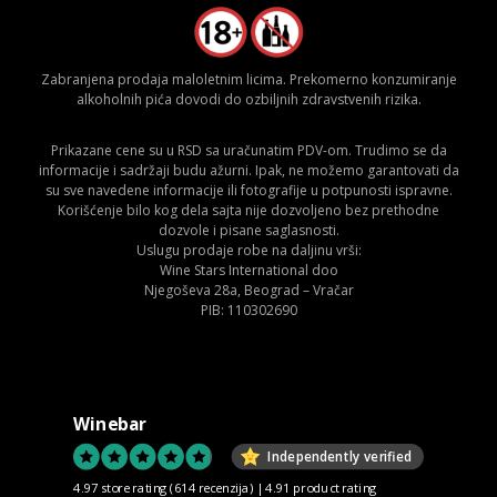
Zabranjena prodaja maloletnim licima. Prekomerno konzumiranje
alkoholnih pića dovodi do ozbiljnih zdravstvenih rizika.
Prikazane cene su u RSD sa uračunatim PDV-om. Trudimo se da
informacije i sadržaji budu ažurni. Ipak, ne možemo garantovati da
su sve navedene informacije ili fotografije u potpunosti ispravne.
Korišćenje bilo kog dela sajta nije dozvoljeno bez prethodne
dozvole i pisane saglasnosti.
Uslugu prodaje robe na daljinu vrši:
Wine Stars International doo
Njegoševa 28a, Beograd – Vračar
PIB: 110302690
Winebar
Independently verified
4.97 store rating
(614 recenzija)
|
4.91 product rating