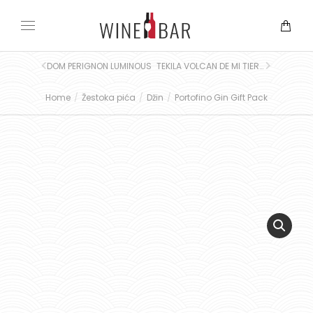
DOM PERIGNON LUMINOUS
TEKILA VOLCAN DE MI TIERRA XA
Home
Žestoka pića
Džin
Portofino Gin Gift Pack
You are here: