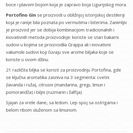
boce i plavom bojom koja je zapravo boja Ligurijskog mora.
Portofino Gin
se proizvodi u obližnjoj istorijskoj destileriji
koja je ranije bila poznata po vermutima i biterima. Zanimljiv
je proizvod jer se dobija kombinacijom tradicionalnih i
inovativnih metoda proizvodnje: koriste se stari bakarni
sudovi u kojima se proizvodila Grappa ali i inovativni
vakumski sudovi koji čuvaju sve arome biljaka koje se
koriste u ovom džinu.
21 različita biljka se koristi za proizvodnju Portofina, gde
se ključna aromatika zasniva na 3 segmenta: cvetni
(lavanda i ruža), citrusni (mandarina, grejp, limun i
pomorandža) i biljni (ruzmarin i žalfija)
Sjajan za vrele dane, sa ledom. Lep spoj sa ostrigama i
belom ribom služenom sa limunom.