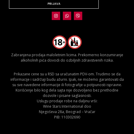
PRIJAVA
Zabranjena prodaja maloletnim licima. Prekomerno konzumiranje
alkoholnih pića dovodi do ozbiljnih zdravstvenih rizika.
Prikazane cene su u RSD sa uračunatim PDV-om. Trudimo se da
informacije i sadržaji budu ažurni. Ipak, ne možemo garantovati da
su sve navedene informacije ili fotografije u potpunosti ispravne.
Korišćenje bilo kog dela sajta nije dozvoljeno bez prethodne
dozvole i pisane saglasnosti.
Uslugu prodaje robe na daljinu vrši:
Wine Stars International doo
Njegoševa 28a, Beograd – Vračar
PIB: 110302690