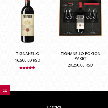
OUT OF STOCK
TIGNANELLO
TIGNANELLO POKLON
PAKET
16.500,00
RSD
20.250,00
RSD
Ocenjeno
sa
5.00
od
5
Dostava