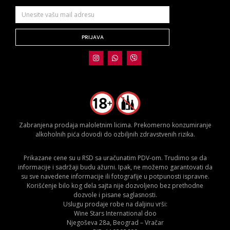
PRIJAVA
Zabranjena prodaja maloletnim licima. Prekomerno konzumiranje
alkoholnih pića dovodi do ozbiljnih zdravstvenih rizika.
Prikazane cene su u RSD sa uračunatim PDV-om. Trudimo se da
informacije i sadržaji budu ažurni. Ipak, ne možemo garantovati da
su sve navedene informacije ili fotografije u potpunosti ispravne.
Korišćenje bilo kog dela sajta nije dozvoljeno bez prethodne
dozvole i pisane saglasnosti.
Uslugu prodaje robe na daljinu vrši:
Wine Stars International doo
Njegoševa 28a, Beograd – Vračar