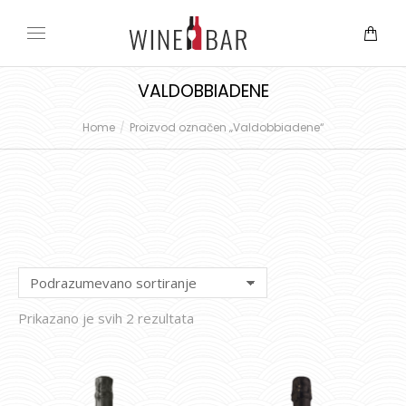
VALDOBBIADENE
Home
Proizvod označen „Valdobbiadene“
You are here:
Prikazano je svih 2 rezultata