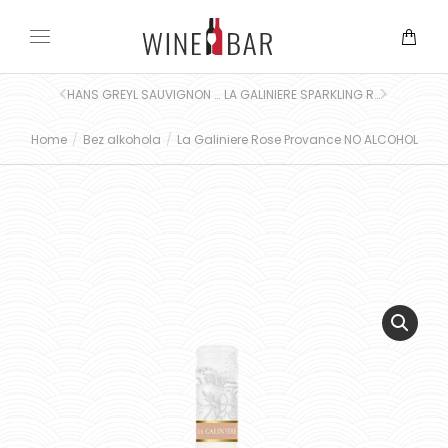
HANS GREYL SAUVIGNON NEW ZEALAND NO ALCOHOL
LA GALINIERE SPARKLING ROSE NO ALCOHOL
Home
Bez alkohola
La Galiniere Rose Provance NO ALCOHOL
You are here: