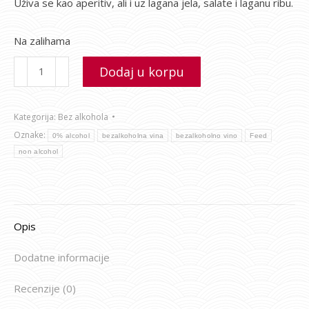
Uživa se kao aperitiv, ali i uz lagana jela, salate i laganu ribu.
Na zalihama
Dodaj u korpu
Kategorija:
Bez alkohola
Oznake:
0% alcohol
bezalkoholna vina
bezalkoholno vino
Feed
non alcohol
Opis
Dodatne informacije
Recenzije (0)