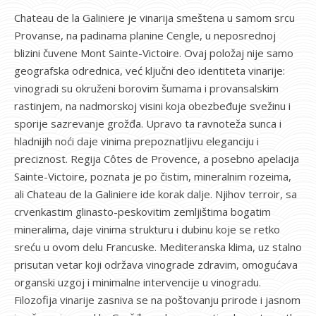
Chateau de la Galiniere je vinarija smeštena u samom srcu
Provanse, na padinama planine Cengle, u neposrednoj
blizini čuvene Mont Sainte-Victoire. Ovaj položaj nije samo
geografska odrednica, već ključni deo identiteta vinarije:
vinogradi su okruženi borovim šumama i provansalskim
rastinjem, na nadmorskoj visini koja obezbeđuje svežinu i
sporije sazrevanje grožđa. Upravo ta ravnoteža sunca i
hladnijih noći daje vinima prepoznatljivu eleganciju i
preciznost. Regija Côtes de Provence, a posebno apelacija
Sainte-Victoire, poznata je po čistim, mineralnim rozeima,
ali Chateau de la Galiniere ide korak dalje. Njihov terroir, sa
crvenkastim glinasto-peskovitim zemljištima bogatim
mineralima, daje vinima strukturu i dubinu koje se retko
sreću u ovom delu Francuske. Mediteranska klima, uz stalno
prisutan vetar koji održava vinograde zdravim, omogućava
organski uzgoj i minimalne intervencije u vinogradu.
Filozofija vinarije zasniva se na poštovanju prirode i jasnom