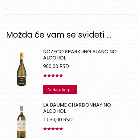
Možda će vam se svideti …
NOZECO SPARKLING BLANC NO
ALCOHOL
900,00
RSD
Ocenjeno
sa
5.00
od
Dodaj u korpu
5
LA BAUME CHARDONNAY NO
ALCOHOL
1.030,00
RSD
Ocenjeno