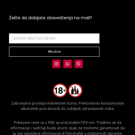
Želite da dobijate obaveštenja na mail?
PRIJAVA
Zabranjena prodaja maloletnim licima. Prekomerno konzumiranje
alkoholnih pića dovodi do ozbiljnih zdravstvenih rizika.
Prikazane cene su u RSD sa uračunatim PDV-om. Trudimo se da
informacije i sadržaji budu ažurni. Ipak, ne možemo garantovati da
su sve navedene informacije ili fotografije u potpunosti ispravne.