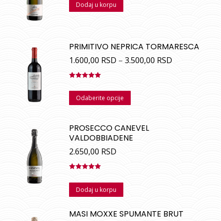
Dodaj u korpu
PRIMITIVO NEPRICA TORMARESCA
1.600,00
RSD
–
3.500,00
RSD
Ocenjeno
sa
5.00
od
Odaberite opcije
5
PROSECCO CANEVEL
VALDOBBIADENE
2.650,00
RSD
Ocenjeno
sa
5.00
od
Dodaj u korpu
5
MASI MOXXE SPUMANTE BRUT