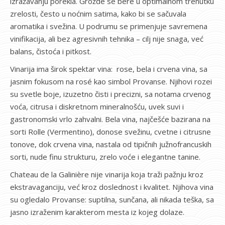
izražavanju porekla. Grožđe se bere u optimalnom trenutku
zrelosti, često u noćnim satima, kako bi se sačuvala
aromatika i svežina. U podrumu se primenjuje savremena
vinifikacija, ali bez agresivnih tehnika – cilj nije snaga, već
balans, čistoća i pitkost.
Vinarija ima širok spektar vina: rose, bela i crvena vina, sa
jasnim fokusom na rosé kao simbol Provanse. Njihovi rozei
su svetle boje, izuzetno čisti i precizni, sa notama crvenog
voća, citrusa i diskretnom mineralnošću, uvek suvi i
gastronomski vrlo zahvalni. Bela vina, najčešće bazirana na
sorti Rolle (Vermentino), donose svežinu, cvetne i citrusne
tonove, dok crvena vina, nastala od tipičnih južnofrancuskih
sorti, nude finu strukturu, zrelo voće i elegantne tanine.
Chateau de la Galinière nije vinarija koja traži pažnju kroz
ekstravaganciju, već kroz doslednost i kvalitet. Njihova vina
su ogledalo Provanse: suptilna, sunčana, ali nikada teška, sa
jasno izraženim karakterom mesta iz kojeg dolaze.