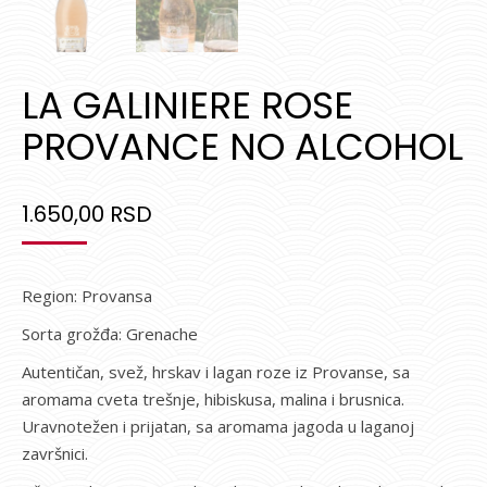
LA GALINIERE ROSE
PROVANCE NO ALCOHOL
1.650,00
RSD
Region: Provansa
Sorta grožđa: Grenache
Autentičan, svež, hrskav i lagan roze iz Provanse, sa
aromama cveta trešnje, hibiskusa, malina i brusnica.
Uravnotežen i prijatan, sa aromama jagoda u laganoj
završnici.