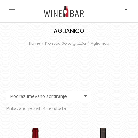
AGLIANICO
Home
Proizvod Sorta grožđa
Aglianico
You are here:
Prikazano je svih 4 rezultata