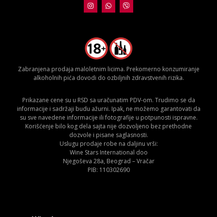
Zabranjena prodaja maloletnim licima. Prekomerno konzumiranje
alkoholnih pića dovodi do ozbiljnih zdravstvenih rizika.
Prikazane cene su u RSD sa uračunatim PDV-om. Trudimo se da
informacije i sadržaji budu ažurni. Ipak, ne možemo garantovati da
su sve navedene informacije ili fotografije u potpunosti ispravne.
Korišćenje bilo kog dela sajta nije dozvoljeno bez prethodne
dozvole i pisane saglasnosti.
Uslugu prodaje robe na daljinu vrši:
Wine Stars International doo
Njegoševa 28a, Beograd – Vračar
PIB: 110302690