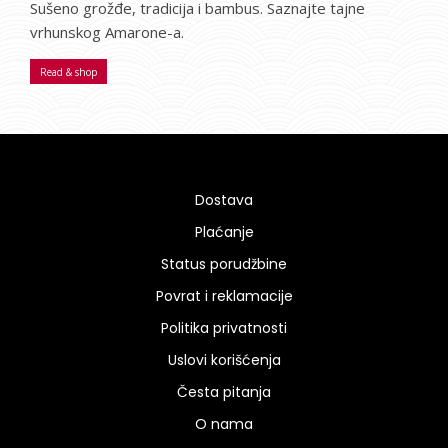
Sušeno grožđe, tradicija i bambus. Saznajte tajne
vrhunskog Amarone-a.
Read & shop
Dostava
Plaćanje
Status porudžbine
Povrat i reklamacije
Politika privatnosti
Uslovi korišćenja
Česta pitanja
O nama