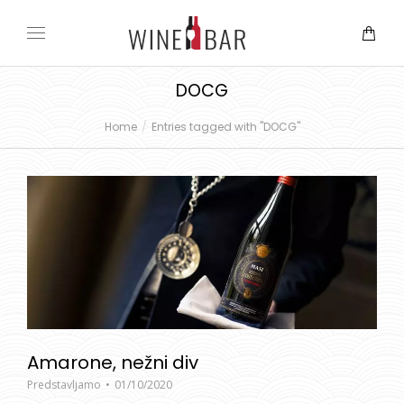
DOCG
Home
Entries tagged with "DOCG"
You are here:
Amarone, nežni div
Predstavljamo
01/10/2020