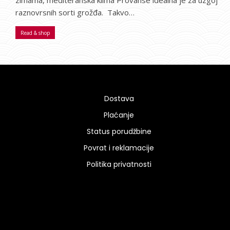
raznovrsnih sorti grožđa. Takvo…
Read & shop
Dostava
Plaćanje
Status porudžbine
Povrat i reklamacije
Politika privatnosti