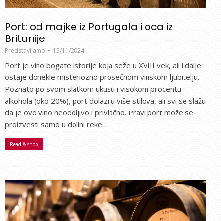
Port: od majke iz Portugala i oca iz
Britanije
Predstavljamo
15/11/2024
Port je vino bogate istorije koja seže u XVIII vek, ali i dalje
ostaje donekle misteriozno prosečnom vinskom ljubitelju.
Poznato po svom slatkom ukusu i visokom procentu
alkohola (oko 20%), port dolazi u više stilova, ali svi se slažu
da je ovo vino neodoljivo i privlačno. Pravi port može se
proizvesti samo u dolini reke…
Read & shop