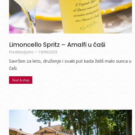
Limoncello Spritz – Amalfi u čaši
Predstavljamo
19/06/2025
Savršen za leto, druženje i svaki put kada želiš malo sunca u
čaši.
Read & shop