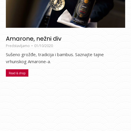
Amarone, nežni div
Predstavljamo
01/10/2020
Sušeno grožđe, tradicija i bambus. Saznajte tajne
vrhunskog Amarone-a.
Read & shop