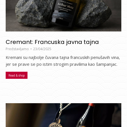
Cremant: Francuska javna tajna
Predstavljamo
23/04/2025
Kremani su najbolje čuvana tajna francuskih penušavih vina,
jer se prave se po istim strogim pravilima kao šampanjac.
Read & shop