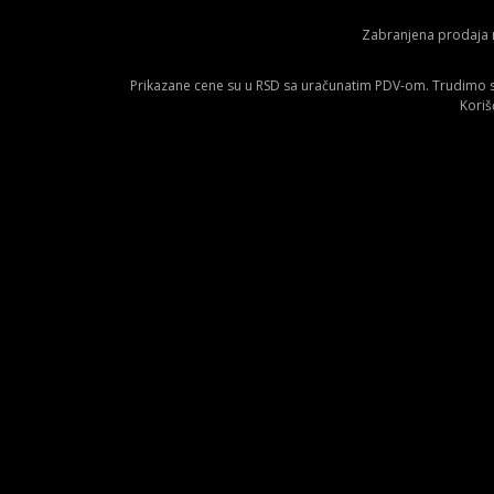
Zabranjena prodaja m
Prikazane cene su u RSD sa uračunatim PDV-om. Trudimo se 
Koriš