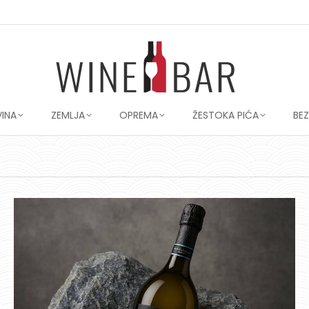
VINA
ZEMLJA
OPREMA
ŽESTOKA PIĆA
BE
You are here: