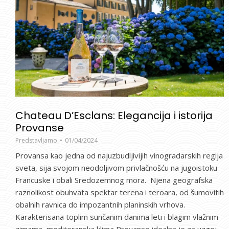
Chateau D’Esclans: Elegancija i istorija
Provanse
Predstavljamo
01/04/2024
Provansa kao jedna od najuzbudljivijih vinogradarskih regija
sveta, sija svojom neodoljivom privlačnošću na jugoistoku
Francuske i obali Sredozemnog mora. Njena geografska
raznolikost obuhvata spektar terena i teroara, od šumovitih
obalnih ravnica do impozantnih planinskih vrhova.
Karakterisana toplim sunčanim danima leti i blagim vlažnim
zimama, mediteranska klima Provanse idealna je za uzgoj