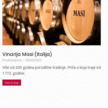
Vinarija Masi (Italija)
Predstavljamo
06/09/2020
Više od 200 godina porodične tradicije. Priča o koja traje od
1772. godine.
Read & shop