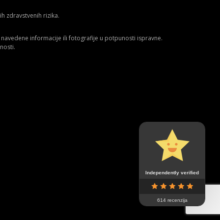
 zdravstvenih rizika.
avedene informacije ili fotografije u potpunosti ispravne.
nosti.
Independently verified
614 recenzija