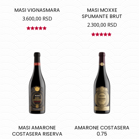
MASI VIGNASMARA
MASI MOXXE
SPUMANTE BRUT
3.600,00
RSD
2.300,00
RSD
Ocenjeno
sa
5.00
od
Ocenjeno
5
sa
5.00
od
5
MASI AMARONE
AMARONE COSTASERA
COSTASERA RISERVA
0.75