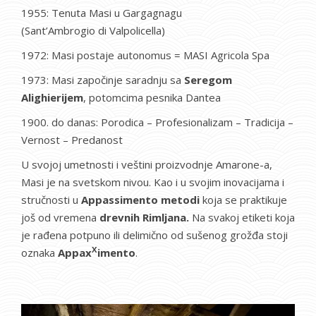
1955: Tenuta Masi u Gargagnagu
(Sant’Ambrogio di Valpolicella)
1972: Masi postaje autonomus = MASI Agricola Spa
1973: Masi započinje saradnju sa
Seregom
Alighierijem
, potomcima pesnika Dantea
1900. do danas: Porodica – Profesionalizam – Tradicija –
Vernost – Predanost
U svojoj umetnosti i veštini proizvodnje Amarone-a,
Masi je na svetskom nivou. Kao i u svojim inovacijama i
stručnosti u
Appassimento metodi
koja se praktikuje
još od vremena
drevnih Rimljana.
Na svakoj etiketi koja
je rađena potpuno ili delimično od sušenog grožđa stoji
X
oznaka
Appax
imento
.