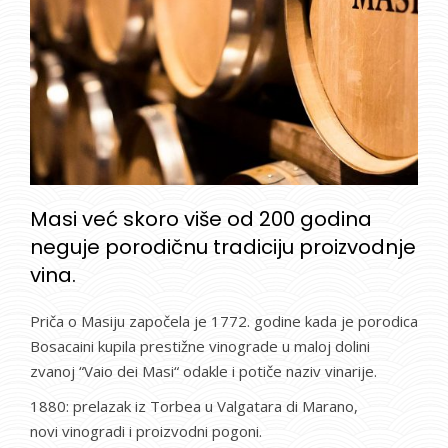
Masi već skoro više od 200 godina
neguje porodičnu tradiciju proizvodnje
vina.
Priča o Masiju započela je 1772. godine kada je porodica
Bosacaini kupila prestižne vinograde u maloj dolini
zvanoj “Vaio dei Masi“ odakle i potiče naziv vinarije.
1880: prelazak iz Torbea u Valgatara di Marano,
novi vinogradi i proizvodni pogoni.