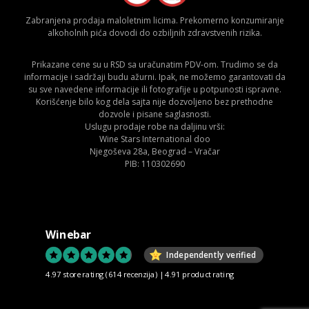
Zabranjena prodaja maloletnim licima. Prekomerno konzumiranje
alkoholnih pića dovodi do ozbiljnih zdravstvenih rizika.
Prikazane cene su u RSD sa uračunatim PDV-om. Trudimo se da
informacije i sadržaji budu ažurni. Ipak, ne možemo garantovati da
su sve navedene informacije ili fotografije u potpunosti ispravne.
Korišćenje bilo kog dela sajta nije dozvoljeno bez prethodne
dozvole i pisane saglasnosti.
Uslugu prodaje robe na daljinu vrši:
Wine Stars International doo
Njegoševa 28a, Beograd – Vračar
PIB: 110302690
Winebar
Independently verified
4.97 store rating
(614 recenzija)
|
4.91 product rating