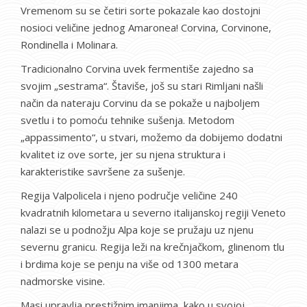
Vremenom su se četiri sorte pokazale kao dostojni
nosioci veličine jednog Amaronea! Corvina, Corvinone,
Rondinella i Molinara.
Tradicionalno Corvina uvek fermentiše zajedno sa
svojim „sestrama“. Štaviše, još su stari Rimljani našli
način da nateraju Corvinu da se pokaže u najboljem
svetlu i to pomoću tehnike sušenja.
Metodom
„appassimento“, u stvari, možemo da dobijemo dodatni
kvalitet iz ove sorte, jer su njena struktura i
karakteristike savršene za sušenje.
Regija Valpolicela i njeno područje veličine 240
kvadratnih kilometara u severno italijanskoj regiji Veneto
nalazi se u podnožju Alpa koje se pružaju uz njenu
severnu granicu. Regija leži na krečnjačkom, glinenom tlu
i brdima koje se penju na više od 1300 metara
nadmorske visine.
Masi upravlja prestižnim imanjima, kako u svojoj