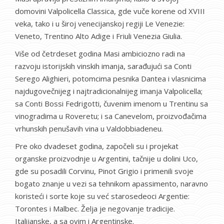
domovini Valpolicella Classica, gde vuče korene od XVIII
veka, tako i u široj venecijanskoj regiji Le Venezie:
Veneto, Trentino Alto Adige i Friuli Venezia Giulia.
Više od četrdeset godina Masi ambiciozno radi na
razvoju istorijskih vinskih imanja, sarađujući sa Conti
Serego Alighieri, potomcima pesnika Dantea i vlasnicima
najdugovečnijeg i najtradicionalnijeg imanja Valpolicella;
sa Conti Bossi Fedrigotti, čuvenim imenom u Trentinu sa
vinogradima u Roveretu; i sa Canevelom, proizvođačima
vrhunskih penušavih vina u Valdobbiadeneu.
Pre oko dvadeset godina, započeli su i projekat
organske proizvodnje u Argentini, tačnije u dolini Uco,
gde su posadili Corvinu, Pinot Grigio i primenili svoje
bogato znanje u vezi sa tehnikom apassimento, naravno
koristeći i sorte koje su već starosedeoci Argentie:
Torontes i Malbec. Želja je negovanje tradicije.
Italijanske, a sa ovim i Argentinske.