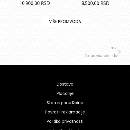
10.900,00
RSD
8.500,00
RSD
VIŠE PROIZVODA
NEXT
Amarone, nežni div
Dostava
Plaćanje
Status porudžbine
Povrat i reklamacije
Politika privatnosti