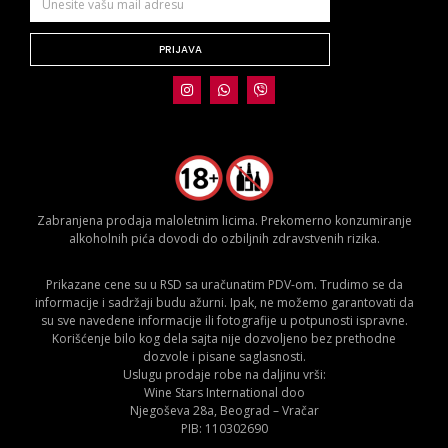
PRIJAVA
Zabranjena prodaja maloletnim licima. Prekomerno konzumiranje
alkoholnih pića dovodi do ozbiljnih zdravstvenih rizika.
Prikazane cene su u RSD sa uračunatim PDV-om. Trudimo se da
informacije i sadržaji budu ažurni. Ipak, ne možemo garantovati da
su sve navedene informacije ili fotografije u potpunosti ispravne.
Korišćenje bilo kog dela sajta nije dozvoljeno bez prethodne
dozvole i pisane saglasnosti.
Uslugu prodaje robe na daljinu vrši:
Wine Stars International doo
Njegoševa 28a, Beograd – Vračar
PIB: 110302690