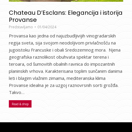
Chateau D’Esclans: Elegancija i istorija
Provanse
Predstavljamo
01/04/2024
Provansa kao jedna od najuzbudljivijih vinogradarskih
regija sveta, sija svojom neodoljivom privlačnošću na
jugoistoku Francuske i obali Sredozemnog mora. Njena
geografska raznolikost obuhvata spektar terena i
teroara, od šumovitih obalnih ravnica do impozantnih
planinskih vrhova. Karakterisana toplim sunčanim danima
leti i blagim vlažnim zimama, mediteranska klima
Provanse idealna je za uzgoj raznovrsnih sorti grožđa.
Takvo…
Read & shop