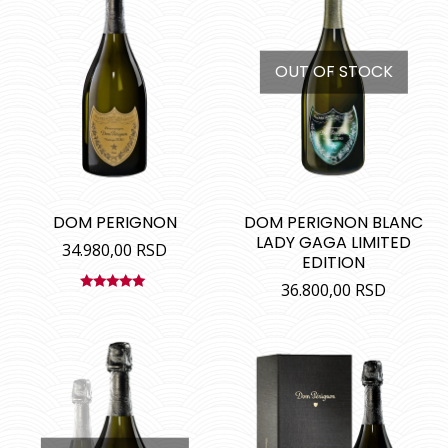
OUT OF STOCK
DOM PERIGNON
DOM PERIGNON BLANC
LADY GAGA LIMITED
34.980,00
RSD
EDITION
36.800,00
RSD
Ocenjeno
sa
5.00
od
5