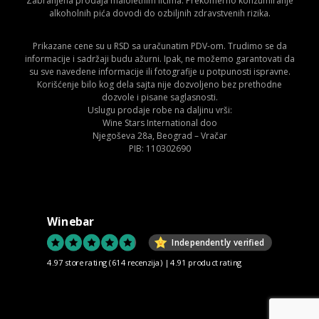
Zabranjena prodaja maloletnim licima. Prekomerno konzumiranje
alkoholnih pića dovodi do ozbiljnih zdravstvenih rizika.
Prikazane cene su u RSD sa uračunatim PDV-om. Trudimo se da
informacije i sadržaji budu ažurni. Ipak, ne možemo garantovati da
su sve navedene informacije ili fotografije u potpunosti ispravne.
Korišćenje bilo kog dela sajta nije dozvoljeno bez prethodne
dozvole i pisane saglasnosti.
Uslugu prodaje robe na daljinu vrši:
Wine Stars International doo
Njegoševa 28a, Beograd – Vračar
PIB: 110302690
Winebar
Independently verified
4.97 store rating
(614 recenzija)
|
4.91 product rating