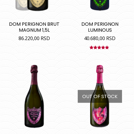
DOM PERIGNON BRUT
DOM PERIGNON
MAGNUM 1,5L
LUMINOUS
86.220,00
RSD
40.680,00
RSD
Ocenjeno
sa
5.00
od
5
OUT OF STOCK