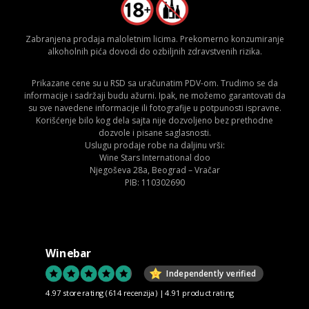
Zabranjena prodaja maloletnim licima. Prekomerno konzumiranje
alkoholnih pića dovodi do ozbiljnih zdravstvenih rizika.
Prikazane cene su u RSD sa uračunatim PDV-om. Trudimo se da
informacije i sadržaji budu ažurni. Ipak, ne možemo garantovati da
su sve navedene informacije ili fotografije u potpunosti ispravne.
Korišćenje bilo kog dela sajta nije dozvoljeno bez prethodne
dozvole i pisane saglasnosti.
Uslugu prodaje robe na daljinu vrši:
Wine Stars International doo
Njegoševa 28a, Beograd – Vračar
PIB: 110302690
Winebar
Independently verified
4.97 store rating
(614 recenzija)
|
4.91 product rating