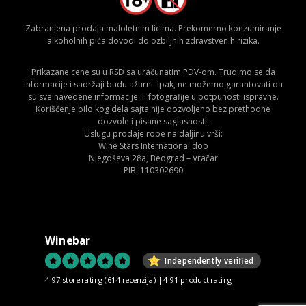
Zabranjena prodaja maloletnim licima. Prekomerno konzumiranje
alkoholnih pića dovodi do ozbiljnih zdravstvenih rizika.
Prikazane cene su u RSD sa uračunatim PDV-om. Trudimo se da
informacije i sadržaji budu ažurni. Ipak, ne možemo garantovati da
su sve navedene informacije ili fotografije u potpunosti ispravne.
Korišćenje bilo kog dela sajta nije dozvoljeno bez prethodne
dozvole i pisane saglasnosti.
Uslugu prodaje robe na daljinu vrši:
Wine Stars International doo
Njegoševa 28a, Beograd – Vračar
PIB: 110302690
Winebar
Independently verified
4.97 store rating
(614 recenzija)
|
4.91 product rating