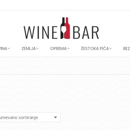
VINA
ZEMLJA
OPREMA
ŽESTOKA PIĆA
BE
You are here: