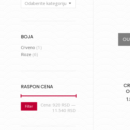
Odaberite kategoriju
BOJA
OU
Crveno
(1)
Roze
(6)
CR
RASPON CENA
O
1
Cena:
920 RSD
—
Filter
11.540 RSD