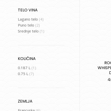
TELO VINA
Lagano telo
(4)
Puno telo
(2)
Srednje telo
(1)
KOLIČINA
RO
WHISP
0.187 L
(1)
0.75 L
(7)
4
ZEMLJA
Francuska
(6)