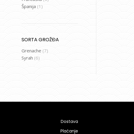
Španija
(1)
SORTA GROŽĐA
Grenache
(7)
Syrah
(6)
Dostava
Plaćanje