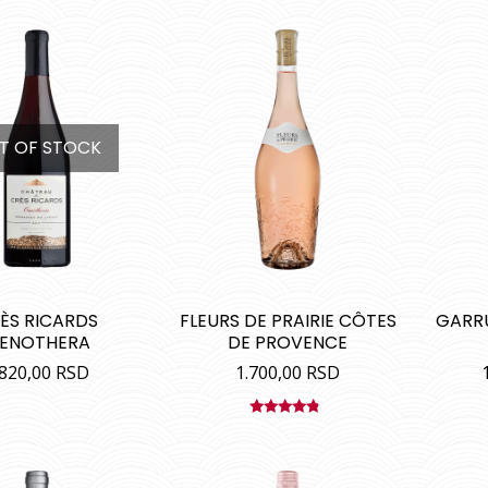
T OF STOCK
ÈS RICARDS
FLEURS DE PRAIRIE CÔTES
GARRU
ENOTHERA
DE PROVENCE
.820,00
RSD
1.700,00
RSD
Ocenjeno
sa
4.50
od 5