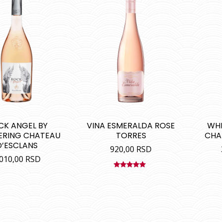
CK ANGEL BY
VINA ESMERALDA ROSE
WHI
ERING CHATEAU
TORRES
CHA
D’ESCLANS
920,00
RSD
.010,00
RSD
Ocenjeno
sa
5.00
od
5