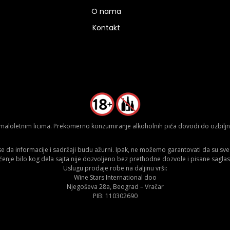
O nama
Kontakt
aloletnim licima. Prekomerno konzumiranje alkoholnih pića dovodi do ozbiljnih
da informacije i sadržaji budu ažurni. Ipak, ne možemo garantovati da su sve n
ćenje bilo kog dela sajta nije dozvoljeno bez prethodne dozvole i pisane saglas
Uslugu prodaje robe na daljinu vrši:
Wine Stars International doo
Njegoševa 28a, Beograd – Vračar
PIB: 110302690