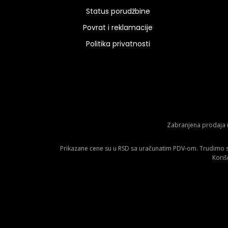
Status porudžbine
Povrat i reklamacije
Politika privatnosti
Zabranjena prodaja m
Prikazane cene su u RSD sa uračunatim PDV-om. Trudimo se 
Koriš