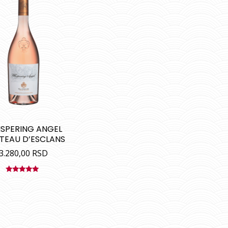
SPERING ANGEL
TEAU D’ESCLANS
3.280,00
RSD
Ocenjeno
sa
5.00
od
5