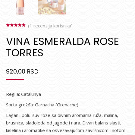
(
1
recenzija korisnika)
Ocenjeno
1
5.00
od 5 na
VINA ESMERALDA ROSE
osnovu
ocene kupca
TORRES
920,00
RSD
Regija: Catalunya
Sorta grožđa: Garnacha (Grenache)
Lagan i polu-suv roze sa divnim aromama ruža, malina,
brusnica, sladoleda od jagode i nara. Divan balans slasti,
kiselina i aromatike sa osvežavajućom završnicom i notom