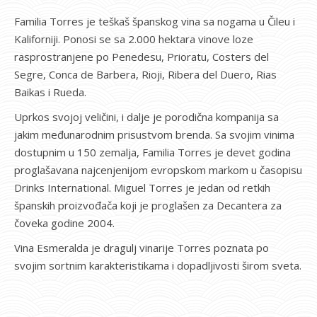
Familia Torres je teškaš španskog vina sa nogama u Čileu i
Kaliforniji. Ponosi se sa 2.000 hektara vinove loze
rasprostranjene po Penedesu, Prioratu, Costers del
Segre, Conca de Barbera, Rioji, Ribera del Duero, Rias
Baikas i Rueda.
Uprkos svojoj veličini, i dalje je porodična kompanija sa
jakim međunarodnim prisustvom brenda. Sa svojim vinima
dostupnim u 150 zemalja, Familia Torres je devet godina
proglašavana najcenjenijom evropskom markom u časopisu
Drinks International. Miguel Torres je jedan od retkih
španskih proizvođača koji je proglašen za Decantera za
čoveka godine 2004.
Vina Esmeralda je dragulj vinarije Torres poznata po
svojim sortnim karakteristikama i dopadljivosti širom sveta.