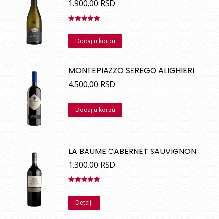
1.900,00
RSD
Ocenjeno
sa
5.00
od
Dodaj u korpu
5
MONTEPIAZZO SEREGO ALIGHIERI
4.500,00
RSD
Dodaj u korpu
LA BAUME CABERNET SAUVIGNON
1.300,00
RSD
Ocenjeno
sa
5.00
od
Detalji
5