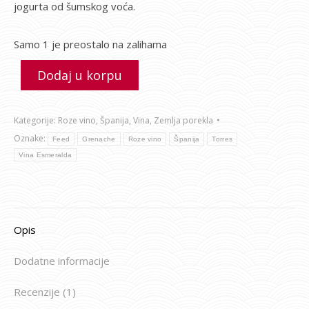
jogurta od šumskog voća.
Samo 1 je preostalo na zalihama
Dodaj u korpu
Kategorije:
Roze vino
,
Španija
,
Vina
,
Zemlja porekla
Oznake:
Feed
Grenache
Roze vino
Španija
Torres
Vina Esmeralda
Opis
Dodatne informacije
Recenzije (1)