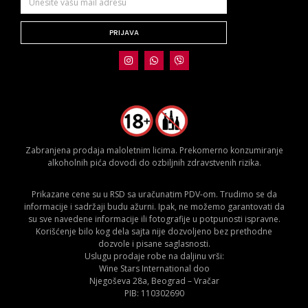
PRIJAVA
Zabranjena prodaja maloletnim licima. Prekomerno konzumiranje
alkoholnih pića dovodi do ozbiljnih zdravstvenih rizika.
Prikazane cene su u RSD sa uračunatim PDV-om. Trudimo se da
informacije i sadržaji budu ažurni. Ipak, ne možemo garantovati da
su sve navedene informacije ili fotografije u potpunosti ispravne.
Korišćenje bilo kog dela sajta nije dozvoljeno bez prethodne
dozvole i pisane saglasnosti.
Uslugu prodaje robe na daljinu vrši:
Wine Stars International doo
Njegoševa 28a, Beograd – Vračar
PIB: 110302690