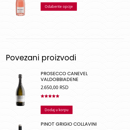
Odaberite opcije
Povezani proizvodi
PROSECCO CANEVEL
VALDOBBIADENE
2.650,00
RSD
Ocenjeno
sa
5.00
od
Dodaj u korpu
5
PINOT GRIGIO COLLAVINI