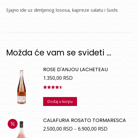
Sjajno ide uz dimljenog lososa, kapreze salatu i Sushi.
Možda će vam se svideti …
ROSE D'ANJOU LACHETEAU
1.350,00
RSD
Ocenjeno
sa
4.50
od
Dodaj u korpu
5
CALAFURIA ROSATO TORMARESCA
2.500,00
RSD
–
6.900,00
RSD