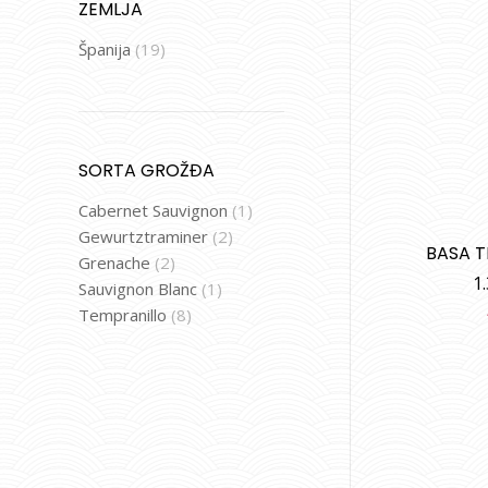
ZEMLJA
Španija
(19)
SORTA GROŽĐA
Cabernet Sauvignon
(1)
Gewurtztraminer
(2)
BASA 
Grenache
(2)
1
Sauvignon Blanc
(1)
Tempranillo
(8)