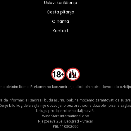
Uslovi korišćenja
Česta pitanja
O nama
Kontakt
aloletnim licima. Prekomerno konzumiranje alkoholnih pića dovodi do ozbiljnih
da informacije i sadržaji budu ažurni. Ipak, ne možemo garantovati da su sve n
ćenje bilo kog dela sajta nije dozvoljeno bez prethodne dozvole i pisane saglas
Uslugu prodaje robe na daljinu vrši:
Wine Stars International doo
Njegoševa 28a, Beograd – Vračar
PIB: 110302690