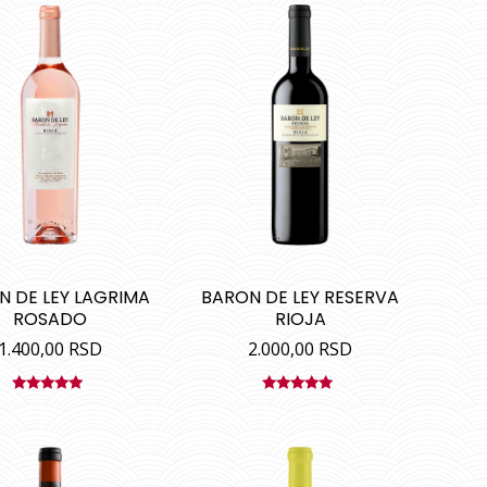
N DE LEY LAGRIMA
BARON DE LEY RESERVA
ROSADO
RIOJA
1.400,00
RSD
2.000,00
RSD
Ocenjeno
Ocenjeno
sa
5.00
od
sa
4.67
od
5
5