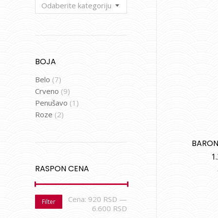
Odaberite kategoriju
BOJA
Belo
(7)
Crveno
(9)
Penušavo
(1)
Roze
(2)
BARON
1
RASPON CENA
Cena:
920 RSD
—
Filter
6.600 RSD