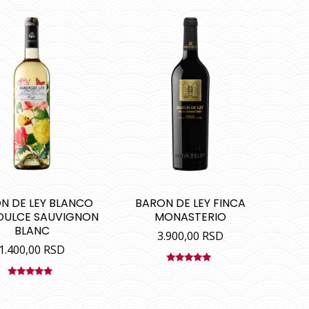
N DE LEY BLANCO
BARON DE LEY FINCA
DULCE SAUVIGNON
MONASTERIO
BLANC
3.900,00
RSD
1.400,00
RSD
Ocenjeno
sa
5.00
od
Ocenjeno
5
sa
4.90
od
5