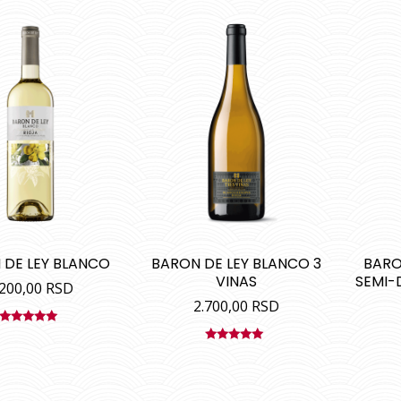
 DE LEY BLANCO
BARON DE LEY BLANCO 3
BARO
VINAS
SEMI-
.200,00
RSD
2.700,00
RSD
Ocenjeno
sa
5.00
od
Ocenjeno
5
sa
5.00
od
5