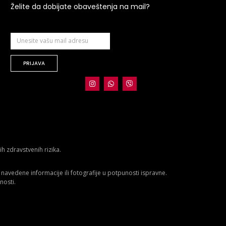
Želite da dobijate obaveštenja na mail?
PRIJAVA
 zdravstvenih rizika.
avedene informacije ili fotografije u potpunosti ispravne.
nosti.