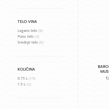
TELO VINA
Lagano telo
(8)
Puno telo
(4)
Srednje telo
(8)
BARON
KOLIČINA
MUS
1
0.75 L
(19)
1.5 L
(2)