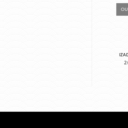
OU
IZA
2