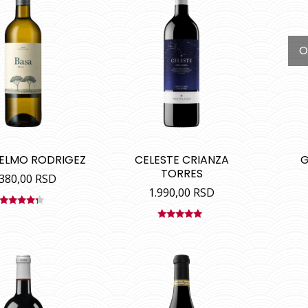
O
TELMO RODRIGEZ
CELESTE CRIANZA
G
TORRES
.380,00
RSD
1.990,00
RSD
Ocenjeno
sa
4.00
Ocenjeno
od 5
sa
5.00
od
5