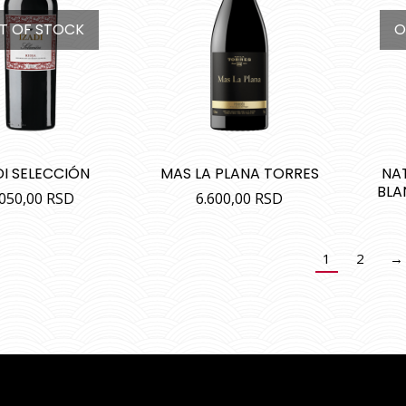
T OF STOCK
O
DI SELECCIÓN
MAS LA PLANA TORRES
NA
BLA
.050,00
RSD
6.600,00
RSD
1
2
→