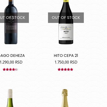
UT OF STOCK
OUT OF STOCK
AGO DEHEZA
HITO CEPA 21
1.290,00
RSD
1.750,00
RSD
Ocenjeno
Ocenjeno
sa
4.00
sa
5.00
od
od 5
5