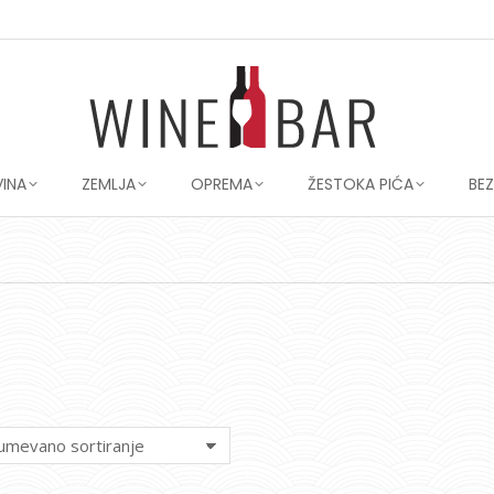
VINA
ZEMLJA
OPREMA
ŽESTOKA PIĆA
BE
You are here: