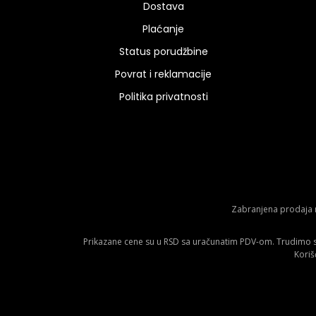
Dostava
Plaćanje
Status porudžbine
Povrat i reklamacije
Politika privatnosti
Zabranjena prodaja m
Prikazane cene su u RSD sa uračunatim PDV-om. Trudimo se 
Koriš