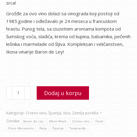
srca!
Grožđe za ovo vino dolazi sa vinograda koji postoji od
1985.godine i odležavalo je 24 meseca u francuskom
hrastu. Punog tela, sa izuzetnim aromama kompota od
šumskog voća, sladića, krema od kupina, balsamika, pečenih
lešnika i marmelade od šljiva. Kompleksan i veličanstven,
Ikona vinarije Baron de Ley!
Dodaj u korpu
Kategorije:
Crveno vino
,
Španija
,
Vina
,
Zemlja porekla
Oznake:
Baron de Ley
Black Week
Crveno vino
Feed
Finca Monasterio
Rioja
Španija
Tempranillo