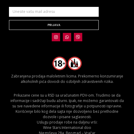
PRIJAVA
Zabranjena prodaja maloletnim licima. Prekomerno konzumiranje
alkoholnih pića dovodi do ozbiljnih zdravstvenih rizika.
Prikazane cene su u RSD sa uračunatim PDV-om. Trudimo se da
informacije i sadržaji budu ažurni. Ipak, ne možemo garantovati da
su sve navedene informacije ili fotografije u potpunosti ispravne.
Korišćenje bilo kog dela sajta nije dozvoljeno bez prethodne
dozvole i pisane saglasnosti.
Uslugu prodaje robe na daljinu vrši:
Wine Stars International doo
Njegoševa 28a, Beograd – Vračar