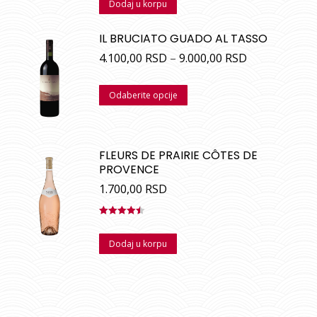
Dodaj u korpu
5
IL BRUCIATO GUADO AL TASSO
4.100,00
RSD
–
9.000,00
RSD
Odaberite opcije
FLEURS DE PRAIRIE CÔTES DE
PROVENCE
1.700,00
RSD
Ocenjeno
sa
4.50
od
Dodaj u korpu
5