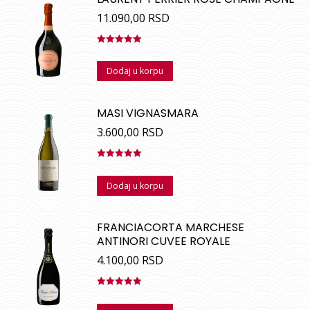
11.090,00
RSD
Ocenjeno
sa
5.00
od
Dodaj u korpu
5
MASI VIGNASMARA
3.600,00
RSD
Ocenjeno
sa
5.00
od
Dodaj u korpu
5
FRANCIACORTA MARCHESE
ANTINORI CUVEE ROYALE
4.100,00
RSD
Ocenjeno
sa
5.00
od