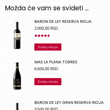
Možda će vam se svideti …
BARON DE LEY RESERVA RIOJA
2.000,00
RSD
Ocenjeno
sa
4.67
od
Dodaj u korpu
5
MAS LA PLANA TORRES
6.600,00
RSD
Dodaj u korpu
BARON DE LEY GRAN RESERVA RIOJA
3.500,00
RSD