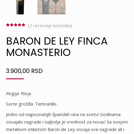
(
2
recenzije korisnika)
Ocenjeno
2
5.00
od 5 na
BARON DE LEY FINCA
osnovu
ocene kupca
MONASTERIO
3.900,00
RSD
Regija: Rioja
Sorte grožđa: Temranillo
Jedno od najpoznatijih španskih vina na svetu! Godinama
osvajalo nagrade i najbolja je vrednost za novac! Sa svojom
metalnom etiketom Baron de Ley osvaja sve nagrade ali i