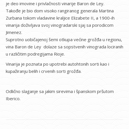
je deo imovine i privlačnosti vinarije Baron de Ley.
Takođe je bio dom visoko rangiranog generala Martina
Zurbana tokom vladavine kraljice Elizabete II, a 1900-ih
vinarija doživljava svoj vinogradarski sjaj sa porodicom
Jimenez.
Suprotno uobičajenoj šemi otkupa većine grožđa u regionu,
vina Baron de Ley dolaze sa sopstvenih vinograda lociranih
u različitim podregijama Rioje.
Vinarija je poznata po upotrebi autohtonih sorti kao i
kupažiranju belih i crvenih sorti grožđa.
Odlično slaganje sa jakim sirevima i španskom pršutom
Iberico.