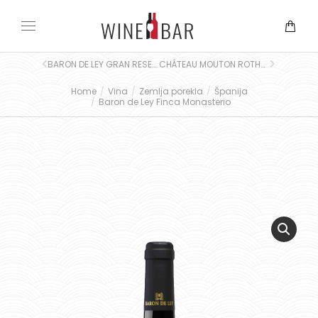
BARON DE LEY GRAN RESERVA RIOJA
CHÂTEAU MOUTON ROTHSCHILD
Home
Vina
Zemlja porekla
Španija
You are here:
Baron de Ley Finca Monasterio