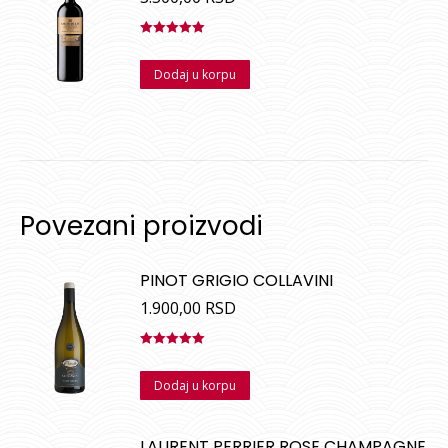
Ocenjeno
sa
5.00
od
Dodaj u korpu
5
Povezani proizvodi
PINOT GRIGIO COLLAVINI
1.900,00
RSD
Ocenjeno
sa
5.00
od
Dodaj u korpu
5
LAURENT PERRIER ROSE CHAMPAGNE