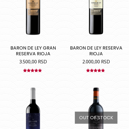
BARON DE LEY GRAN
BARON DE LEY RESERVA
RESERVA RIOJA
RIOJA
3.500,00
RSD
2.000,00
RSD
Ocenjeno
Ocenjeno
sa
5.00
od
sa
4.67
od
5
5
OUT OF STOCK