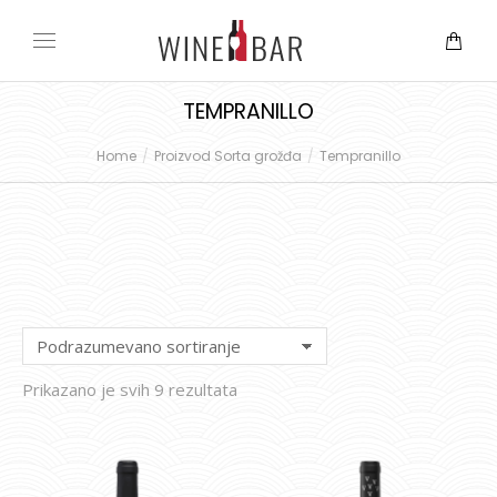
TEMPRANILLO
Home
Proizvod Sorta grožđa
Tempranillo
You are here:
Prikazano je svih 9 rezultata