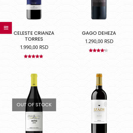
CELESTE CRIANZA
GAGO DEHEZA
TORRES
1.290,00
RSD
1.990,00
RSD
Ocenjeno
sa
4.00
Ocenjeno
od 5
sa
5.00
od
5
OUT OF STOCK