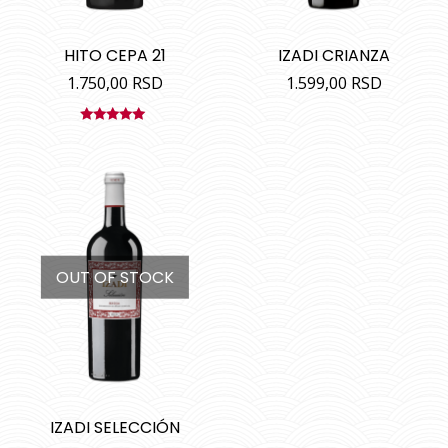
HITO CEPA 21
IZADI CRIANZA
1.750,00
RSD
1.599,00
RSD
Ocenjeno
sa
5.00
od
5
OUT OF STOCK
IZADI SELECCIÓN