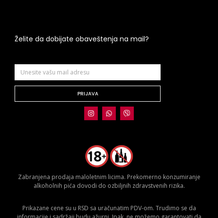
Želite da dobijate obaveštenja na mail?
PRIJAVA
Zabranjena prodaja maloletnim licima. Prekomerno konzumiranje
alkoholnih pića dovodi do ozbiljnih zdravstvenih rizika.
Prikazane cene su u RSD sa uračunatim PDV-om. Trudimo se da
informacije i sadržaji budu ažurni. Ipak, ne možemo garantovati da