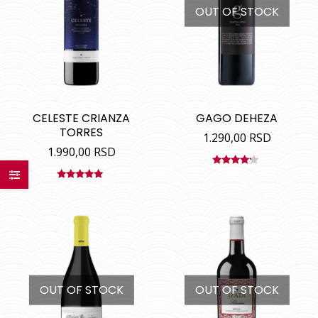
OUT OF STOCK
CELESTE CRIANZA
GAGO DEHEZA
TORRES
1.290,00
RSD
1.990,00
RSD
Ocenjeno
sa
4.00
Ocenjeno
od 5
sa
5.00
od
5
OUT OF STOCK
OUT OF STOCK