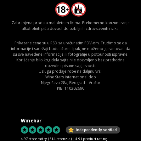
Zabranjena prodaja maloletnim licima. Prekomerno konzumiranje
alkoholnih pića dovodi do ozbiljnih zdravstvenih rizika.
Prikazane cene su u RSD sa uračunatim PDV-om. Trudimo se da
informacije i sadržaji budu ažurni. Ipak, ne možemo garantovati da
su sve navedene informacije ili fotografije u potpunosti ispravne.
Korišćenje bilo kog dela sajta nije dozvoljeno bez prethodne
dozvole i pisane saglasnosti.
Uslugu prodaje robe na daljinu vrši:
Wine Stars International doo
Njegoševa 28a, Beograd – Vračar
PIB: 110302690
Winebar
Independently verified
4.97 store rating
(614 recenzija)
|
4.91 product rating