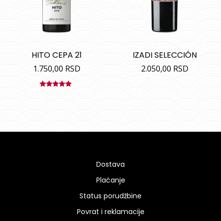
HITO CEPA 21
IZADI SELECCIÓN
1.750,00
RSD
2.050,00
RSD
Ocenjeno
sa
5.00
od
5
Dostava
Plaćanje
Status porudžbine
Povrat i reklamacije