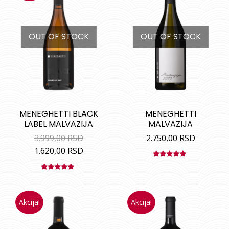
OUT OF STOCK
OUT OF STOCK
MENEGHETTI BLACK
MENEGHETTI
LABEL MALVAZIJA
MALVAZIJA
3.999,00
RSD
2.750,00
RSD
1.620,00
RSD
Ocenjeno
sa
5.00
od
Ocenjeno
5
sa
5.00
od
5
Akcija!
Akcija!