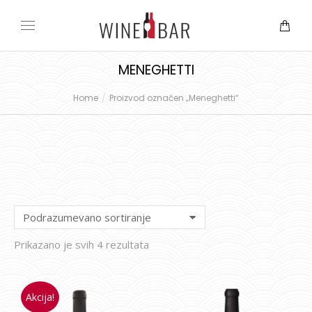
MENEGHETTI
Home
Proizvod označen „Meneghetti“
You are here:
Prikazano je svih 4 rezultata
Akcija!