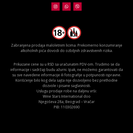
Zabranjena prodaja maloletnim licima. Prekomerno konzumiranje
alkoholnih pića dovodi do ozbiljnih zdravstvenih rizika.
Prikazane cene su u RSD sa uračunatim PDV-om. Trudimo se da
informacije i sadržaji budu ažurni. Ipak, ne možemo garantovati da
su sve navedene informacije ili fotografije u potpunosti ispravne.
Korišćenje bilo kog dela sajta nije dozvoljeno bez prethodne
dozvole i pisane saglasnosti.
Uslugu prodaje robe na daljinu vrši:
Wine Stars International doo
Njegoševa 28a, Beograd – Vračar
PIB: 110302690