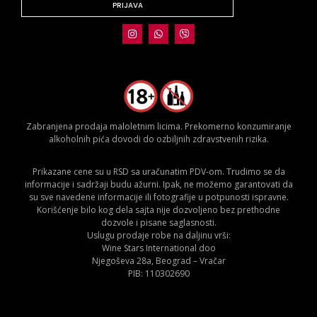
PRIJAVA
Zabranjena prodaja maloletnim licima. Prekomerno konzumiranje
alkoholnih pića dovodi do ozbiljnih zdravstvenih rizika.
Prikazane cene su u RSD sa uračunatim PDV-om. Trudimo se da
informacije i sadržaji budu ažurni. Ipak, ne možemo garantovati da
su sve navedene informacije ili fotografije u potpunosti ispravne.
Korišćenje bilo kog dela sajta nije dozvoljeno bez prethodne
dozvole i pisane saglasnosti.
Uslugu prodaje robe na daljinu vrši:
Wine Stars International doo
Njegoševa 28a, Beograd – Vračar
PIB: 110302690