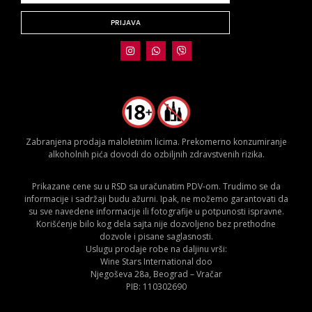
PRIJAVA
Zabranjena prodaja maloletnim licima. Prekomerno konzumiranje
alkoholnih pića dovodi do ozbiljnih zdravstvenih rizika.
Prikazane cene su u RSD sa uračunatim PDV-om. Trudimo se da
informacije i sadržaji budu ažurni. Ipak, ne možemo garantovati da
su sve navedene informacije ili fotografije u potpunosti ispravne.
Korišćenje bilo kog dela sajta nije dozvoljeno bez prethodne
dozvole i pisane saglasnosti.
Uslugu prodaje robe na daljinu vrši:
Wine Stars International doo
Njegoševa 28a, Beograd – Vračar
PIB: 110302690