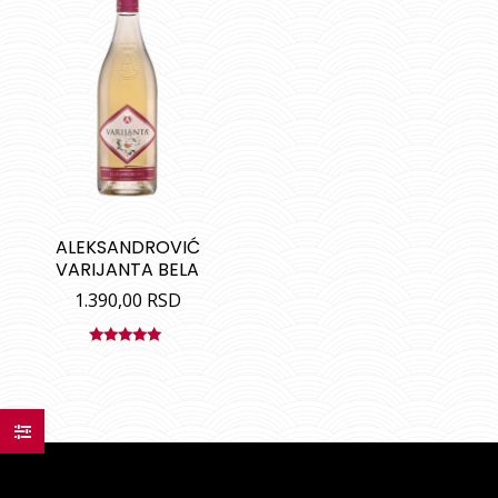
ALEKSANDROVIĆ
VARIJANTA BELA
1.390,00
RSD
Ocenjeno
sa
5.00
od
5