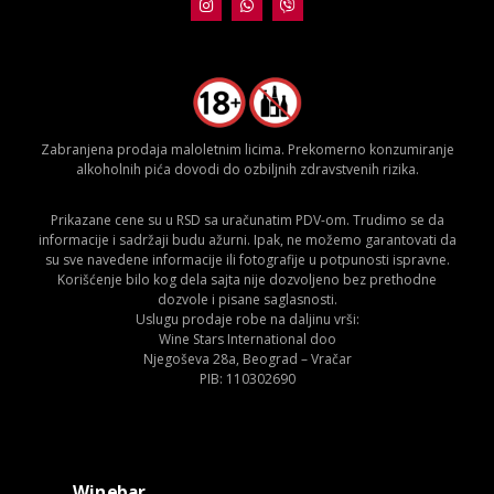
Zabranjena prodaja maloletnim licima. Prekomerno konzumiranje
alkoholnih pića dovodi do ozbiljnih zdravstvenih rizika.
Prikazane cene su u RSD sa uračunatim PDV-om. Trudimo se da
informacije i sadržaji budu ažurni. Ipak, ne možemo garantovati da
su sve navedene informacije ili fotografije u potpunosti ispravne.
Korišćenje bilo kog dela sajta nije dozvoljeno bez prethodne
dozvole i pisane saglasnosti.
Uslugu prodaje robe na daljinu vrši:
Wine Stars International doo
Njegoševa 28a, Beograd – Vračar
PIB: 110302690
Winebar