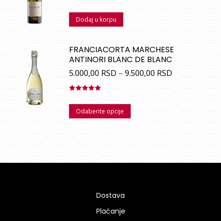
Ocenjeno
sa
5.00
od
Dodaj u korpu
5
FRANCIACORTA MARCHESE
ANTINORI BLANC DE BLANC
5.000,00
RSD
–
9.500,00
RSD
Ocenjeno
sa
5.00
od
Odaberite opcije
5
Dostava
Plaćanje