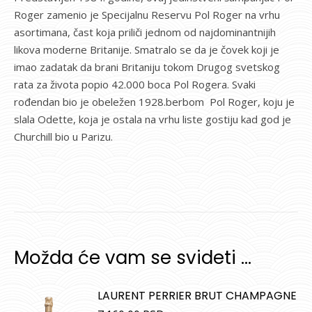
Roger zamenio je Specijalnu Reservu Pol Roger na vrhu
asortimana, čast koja priliči jednom od najdominantnijih
likova moderne Britanije. Smatralo se da je čovek koji je
imao zadatak da brani Britaniju tokom Drugog svetskog
rata za života popio 42.000 boca Pol Rogera. Svaki
rođendan bio je obeležen 1928.berbom Pol Roger, koju je
slala Odette, koja je ostala na vrhu liste gostiju kad god je
Churchill bio u Parizu.
Možda će vam se svideti …
LAURENT PERRIER BRUT CHAMPAGNE