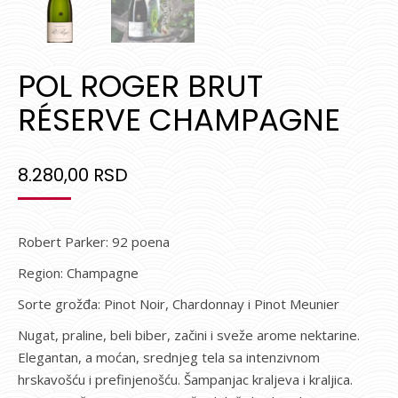
POL ROGER BRUT
RÉSERVE CHAMPAGNE
8.280,00
RSD
Robert Parker: 92 poena
Region: Champagne
Sorte grožđa: Pinot Noir, Chardonnay i Pinot Meunier
Nugat, praline, beli biber, začini i sveže arome nektarine.
Elegantan, a moćan, srednjeg tela sa intenzivnom
hrskavošću i prefinjenošću. Šampanjac kraljeva i kraljica.