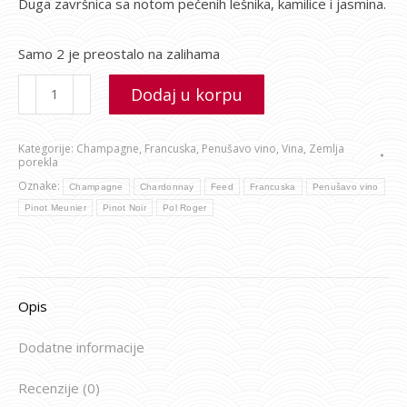
Duga završnica sa notom pečenih lešnika, kamilice i jasmina.
Samo 2 je preostalo na zalihama
Dodaj u korpu
Kategorije:
Champagne
,
Francuska
,
Penušavo vino
,
Vina
,
Zemlja
porekla
Oznake:
Champagne
Chardonnay
Feed
Francuska
Penušavo vino
Pinot Meunier
Pinot Noir
Pol Roger
Opis
Dodatne informacije
Recenzije (0)