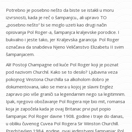
Potrebno je posebno nešto da biste se istakli u moru
izvrsnosti, kada je reč o šampanjcu., ali upravo TO
„posebno nešto“ bi se moglo uzeti kao drugi način
opisivanja Pol Roger-a, šampanjca kraljevske porodice. I
bukvalno i jeste tako, jer Kraljevska garancija Pol Roger
označava da snabdeva Njeno Veličanstvo Elizabetu II svim
šampanjacem.
Ali! Postoji Champagne od kuće Pol Roger koji je poznat
pod nazivom Churchil. Kako se to desilo? Ljubavna veza
pokojnog Vinstona Churchilla sa alkoholom dobro je
dokumentovana, iako se mera u kojoj je slavni Englez
zapravo pio više graniči sa legendarnim nego sa legitimnim.
Ipak, njegovo obožavanje Pol Rogera nije bio mit, romansa
koja je započela kada je ovaj Britanac prvi put popio
šampanjac Pol Roger davne 1908. godine i traje do danas,
u obliku čuvenog Cuvea Pol Rogera Sir Winston Churchill.
Predstavljen 1984. godine, ovaj jedinstveni šampanjac Pol