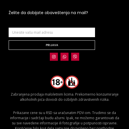
Želite da dobijate obaveštenja na mail?
PRIJAVA
Zabranjena prodaja maloletnim licima. Prekomerno konzumiranje
alkoholnih pića dovodi do ozbiljnih zdravstvenih rizika.
Prikazane cene su u RSD sa uračunatim PDV-om. Trudimo se da
informacije i sadržaji budu ažurni. Ipak, ne možemo garantovati da
su sve navedene informacije ili fotografije u potpunosti ispravne.
Korišćenje bilo kog dela sajta nije dozvoljeno bez prethodne