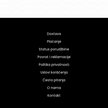
sa
5.00
od
5
Dostava
Plaćanje
Status porudžbine
Povrat i reklamacije
Politika privatnosti
Uslovi korišćenja
Česta pitanja
O nama
Kontakt