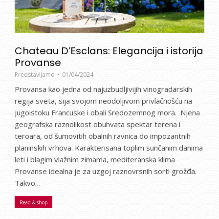
Chateau D’Esclans: Elegancija i istorija
Provanse
Predstavljamo
01/04/2024
Provansa kao jedna od najuzbudljivijih vinogradarskih
regija sveta, sija svojom neodoljivom privlačnošću na
jugoistoku Francuske i obali Sredozemnog mora. Njena
geografska raznolikost obuhvata spektar terena i
teroara, od šumovitih obalnih ravnica do impozantnih
planinskih vrhova. Karakterisana toplim sunčanim danima
leti i blagim vlažnim zimama, mediteranska klima
Provanse idealna je za uzgoj raznovrsnih sorti grožđa.
Takvo…
Read & shop