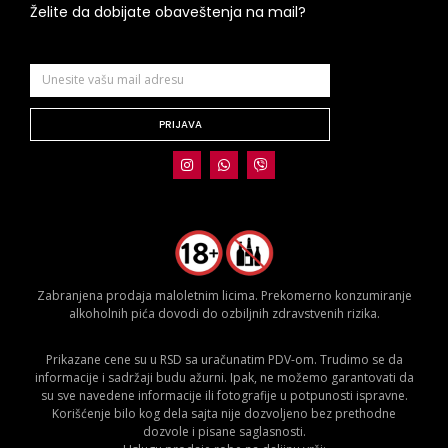
Želite da dobijate obaveštenja na mail?
PRIJAVA
Zabranjena prodaja maloletnim licima. Prekomerno konzumiranje
alkoholnih pića dovodi do ozbiljnih zdravstvenih rizika.
Prikazane cene su u RSD sa uračunatim PDV-om. Trudimo se da
informacije i sadržaji budu ažurni. Ipak, ne možemo garantovati da
su sve navedene informacije ili fotografije u potpunosti ispravne.
Korišćenje bilo kog dela sajta nije dozvoljeno bez prethodne
dozvole i pisane saglasnosti.