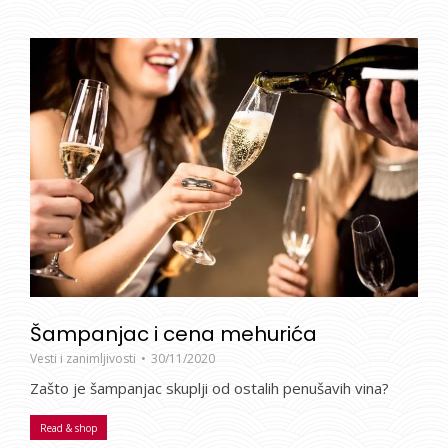
Šampanjac i cena mehurića
Vesti i zanimljivosti
30/11/2020
Zašto je šampanjac skuplji od ostalih penušavih vina?
Read & shop