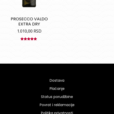
PROSECCO VALDO
EXTRA DRY
1.010,00
RSD
Ocenjeno
sa
5.00
od
5
Dostava
Plaćanje
Status porudžbine
Povrat i reklamacije
Politika privatnosti