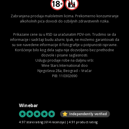
Zabranjena prodaja maloletnim licima. Prekomerno konzumiranje
alkoholnih pića dovodi do ozbiljnih zdravstvenih rizika.
Prikazane cene su u RSD sa uračunatim PDV-om. Trudimo se da
informacije i sadržaji budu ažurni. Ipak, ne možemo garantovati da
su sve navedene informacije ili fotografije u potpunosti ispravne.
Korišćenje bilo kog dela sajta nije dozvoljeno bez prethodne
dozvole i pisane saglasnosti.
Uslugu prodaje robe na daljinu vrši:
Wine Stars International doo
Njegoševa 28a, Beograd – Vračar
PIB: 110302690
Winebar
Independently verified
4.97 store rating
(614 recenzija)
|
4.91 product rating