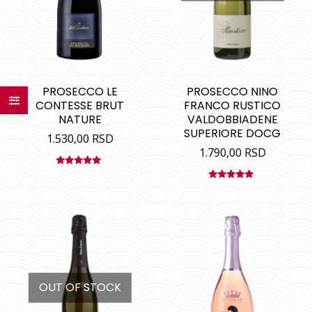
PROSECCO LE
PROSECCO NINO
CONTESSE BRUT
FRANCO RUSTICO
NATURE
VALDOBBIADENE
SUPERIORE DOCG
1.530,00
RSD
1.790,00
RSD
Ocenjeno
sa
5.00
od
Ocenjeno
5
sa
5.00
od
5
OUT OF STOCK