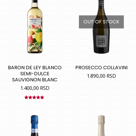
OUT OF STOCK
BARON DE LEY BLANCO
PROSECCO COLLAVINI
SEMI-DULCE
1.890,00
RSD
SAUVIGNON BLANC
1.400,00
RSD
Ocenjeno
sa
4.90
od
5