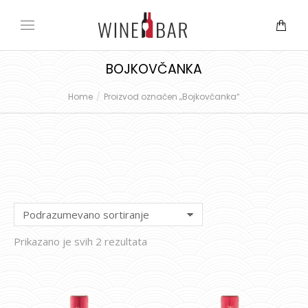
BOJKOVČANKA
Home
Proizvod označen „Bojkovčanka“
You are here:
Prikazano je svih 2 rezultata