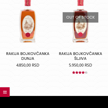
OUT OF STOCK
RAKIJA BOJKOVČANKA
RAKIJA BOJKOVČANKA
DUNJA
ŠLJIVA
4.850,00
RSD
5.950,00
RSD
Ocenjeno
sa
4.00
od 5