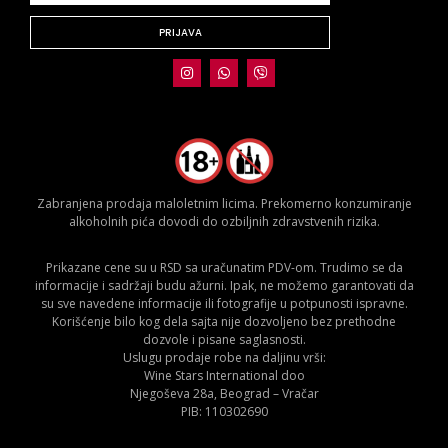
PRIJAVA
Zabranjena prodaja maloletnim licima. Prekomerno konzumiranje
alkoholnih pića dovodi do ozbiljnih zdravstvenih rizika.
Prikazane cene su u RSD sa uračunatim PDV-om. Trudimo se da
informacije i sadržaji budu ažurni. Ipak, ne možemo garantovati da
su sve navedene informacije ili fotografije u potpunosti ispravne.
Korišćenje bilo kog dela sajta nije dozvoljeno bez prethodne
dozvole i pisane saglasnosti.
Uslugu prodaje robe na daljinu vrši:
Wine Stars International doo
Njegoševa 28a, Beograd – Vračar
PIB: 110302690