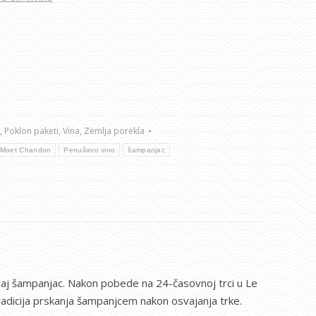
,
Poklon paketi
,
Vina
,
Zemlja porekla
Moet Chandon
Penušavo vino
šampanjac
ovaj šampanjac. Nakon pobede na 24-časovnoj trci u Le
adicija prskanja šampanjcem nakon osvajanja trke.