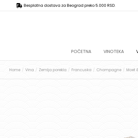
Besplatna dostava za Beograd preko 5.000 RSD.
POČETNA
VINOTEKA
Home
Vina
Zemlja porekla
Francuska
Champagne
Moet &
You are here: