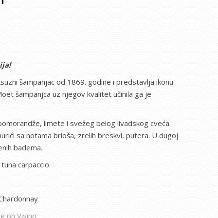
ja!
suzni šampanjac od 1869. godine i predstavlja ikonu
t šampanjca uz njegov kvalitet učinila ga je
pomorandže, limete i svežeg belog livadskog cveća.
rići sa notama brioša, zrelih breskvi, putera. U dugoj
čenih badema.
i tuna carpaccio.
i Chardonnay
e on Vivino