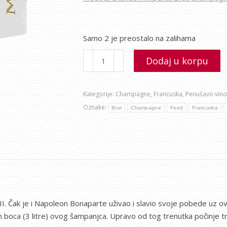
Samo 2 je preostalo na zalihama
Dodaj u korpu
Kategorije:
Champagne
,
Francuska
,
Penušavo vino
Oznake:
Brut
Champagne
Feed
Francuska
II. Čak je i Napoleon Bonaparte uživao i slavio svoje pobede uz 
oca (3 litre) ovog šampanjca. Upravo od tog trenutka počinje tr