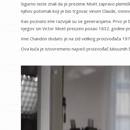
Sigurno niste znali da je prezime Moët zapravo plemićko
njihov potomak koji je bio trgovac vinom Claude, osno
Kao poznato ime razvijali su se generacijama. Prvo je b
njegov sin Victor Moet preuzeo posao 1832. godine pri
Ime Chandon dodato je na zid velikog proizvođača 1973.
Ova kuća je istovremeno najveći proizvođač luksuznih
Pregledač
video
zapisa