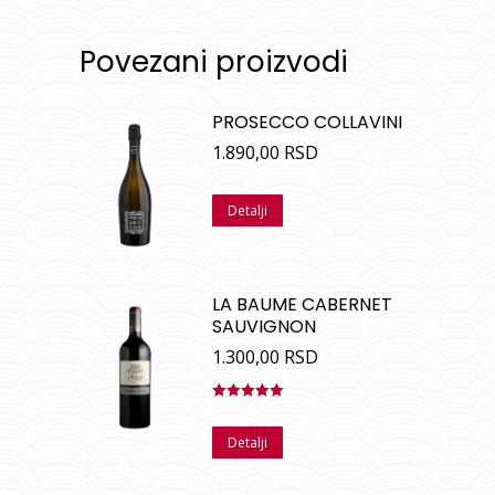
Povezani proizvodi
PROSECCO COLLAVINI
1.890,00
RSD
Detalji
LA BAUME CABERNET
SAUVIGNON
1.300,00
RSD
Ocenjeno
sa
5.00
od
Detalji
5