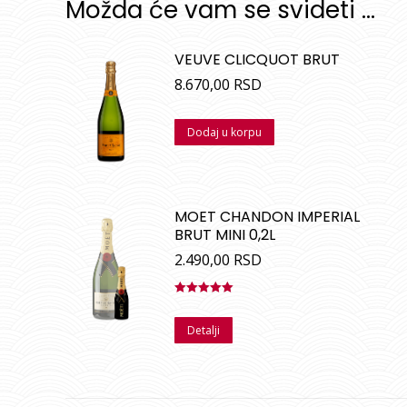
Možda će vam se svideti …
VEUVE CLICQUOT BRUT
8.670,00
RSD
Dodaj u korpu
MOET CHANDON IMPERIAL
BRUT MINI 0,2L
2.490,00
RSD
Ocenjeno
sa
5.00
od
Detalji
5