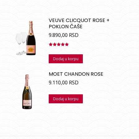
VEUVE CLICQUOT ROSE +
POKLON ČAŠE
9.890,00
RSD
Ocenjeno
sa
5.00
od
Dodaj u korpu
5
MOET CHANDON ROSE
9.110,00
RSD
Dodaj u korpu