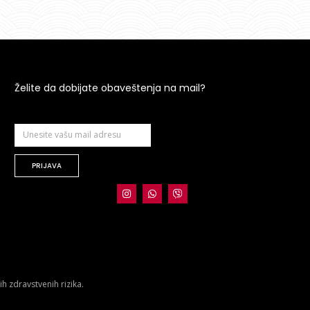
Želite da dobijate obaveštenja na mail?
PRIJAVA
 zdravstvenih rizika.