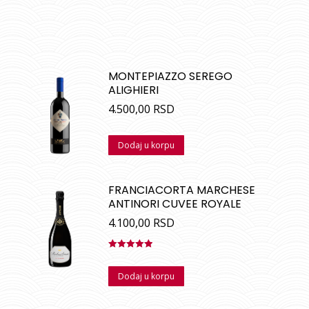
MONTEPIAZZO SEREGO
ALIGHIERI
4.500,00
RSD
Dodaj u korpu
FRANCIACORTA MARCHESE
ANTINORI CUVEE ROYALE
4.100,00
RSD
Ocenjeno
sa
5.00
od
Dodaj u korpu
5