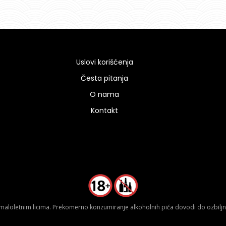
Uslovi korišćenja
Česta pitanja
O nama
Kontakt
aloletnim licima. Prekomerno konzumiranje alkoholnih pića dovodi do ozbiljnih