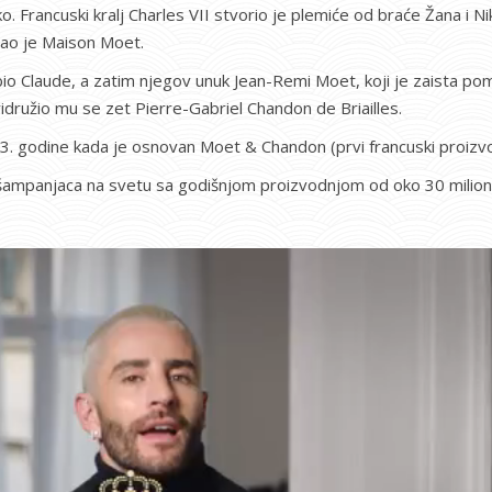
. Francuski kralj Charles VII stvorio je plemiće od braće Žana i Ni
vao je Maison Moet.
io Claude, a zatim njegov unuk Jean-Remi Moet, koji je zaista pomog
družio mu se zet Pierre-Gabriel Chandon de Briailles.
 godine kada je osnovan Moet & Chandon (prvi francuski proizvođa
 šampanjaca na svetu sa godišnjom proizvodnjom od oko 30 milion