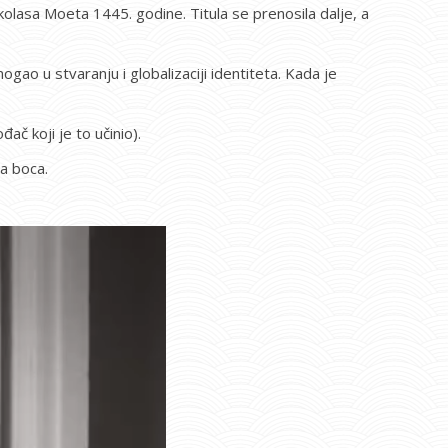
kolasa Moeta 1445. godine. Titula se prenosila dalje, a
ao u stvaranju i globalizaciji identiteta. Kada je
č koji je to učinio).
a boca.