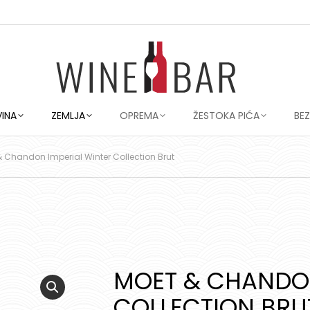
VINA
ZEMLJA
OPREMA
ŽESTOKA PIĆA
BE
 Chandon Imperial Winter Collection Brut
MOET & CHANDON
COLLECTION BRU