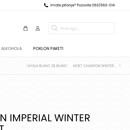
Imate pitanje? Pozovite 063/663-014
Z ALKOHOLA
POKLON PAKETI
AYALA BLANC DE BLANC
MOET CHANDON WINTER COLLECTION ROSE
 IMPERIAL WINTER
T