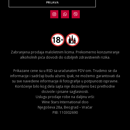
PRIJAVA
Zabranjena prodaja maloletnim licima. Prekomerno konzumiranje
alkoholnih pića dovodi do ozbiljnih zdravstvenih rizika.
Prikazane cene su u RSD sa uračunatim PDV-om. Trudimo se da
informacije i sadržaji budu ažurni. Ipak, ne možemo garantovati da
su sve navedene informacije ili fotografije u potpunosti ispravne.
Korišćenje bilo kog dela sajta nije dozvoljeno bez prethodne
dozvole i pisane saglasnosti.
Uslugu prodaje robe na daljinu vrši:
Wine Stars International doo
Njegoševa 28a, Beograd – Vračar
PIB: 110302690