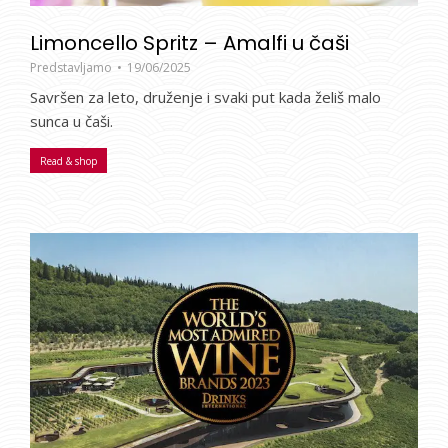
Limoncello Spritz – Amalfi u čaši
Predstavljamo
19/06/2025
Savršen za leto, druženje i svaki put kada želiš malo
sunca u čaši.
Read & shop