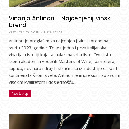
Vinarija Antinori – Najcenjeniji vinski
brend
Vesti i zanimljivosti
10/04/2023
Antinori je proglašen za najcenjeniji vinski brend na
svetu 2023. godine. To je ujedno i prva italijanska
vinarija u istoriji koja se nalazi na vrhu liste. Ovu listu
kreira akademija vodećih Masters of Wine, somelijera,
kupaca, novinara i drugih stručnjaka iz industrije sa šest
kontinenata širom sveta. Antinori je impresionirao svojim
visokim kvalitetom i doslednošću…
Read & shop