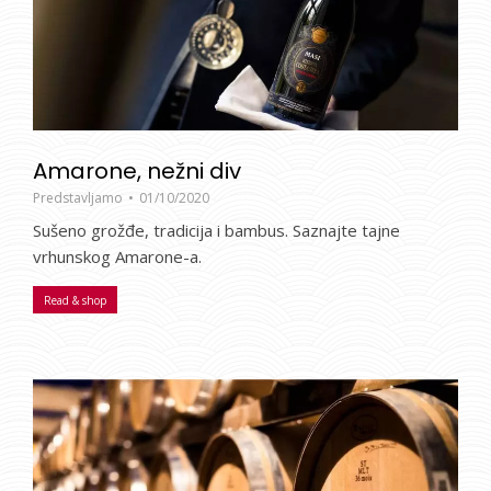
Amarone, nežni div
Predstavljamo
01/10/2020
Sušeno grožđe, tradicija i bambus. Saznajte tajne
vrhunskog Amarone-a.
Read & shop