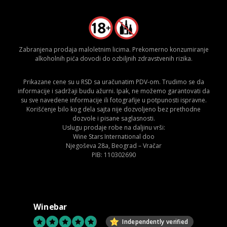
Zabranjena prodaja maloletnim licima. Prekomerno konzumiranje
alkoholnih pića dovodi do ozbiljnih zdravstvenih rizika.
Prikazane cene su u RSD sa uračunatim PDV-om. Trudimo se da
informacije i sadržaji budu ažurni. Ipak, ne možemo garantovati da
su sve navedene informacije ili fotografije u potpunosti ispravne.
Korišćenje bilo kog dela sajta nije dozvoljeno bez prethodne
dozvole i pisane saglasnosti.
Uslugu prodaje robe na daljinu vrši:
Wine Stars International doo
Njegoševa 28a, Beograd – Vračar
PIB: 110302690
Winebar
Independently verified