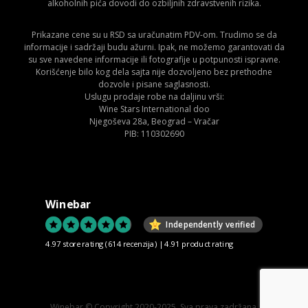
alkoholnih pića dovodi do ozbiljnih zdravstvenih rizika.
Prikazane cene su u RSD sa uračunatim PDV-om. Trudimo se da
informacije i sadržaji budu ažurni. Ipak, ne možemo garantovati da
su sve navedene informacije ili fotografije u potpunosti ispravne.
Korišćenje bilo kog dela sajta nije dozvoljeno bez prethodne
dozvole i pisane saglasnosti.
Uslugu prodaje robe na daljinu vrši:
Wine Stars International doo
Njegoševa 28a, Beograd – Vračar
PIB: 110302690
Winebar
Independently verified
4.97 store rating
(614 recenzija)
|
4.91 product rating
Winebar © Copyright 2020-2025. Sva prava zadržana.