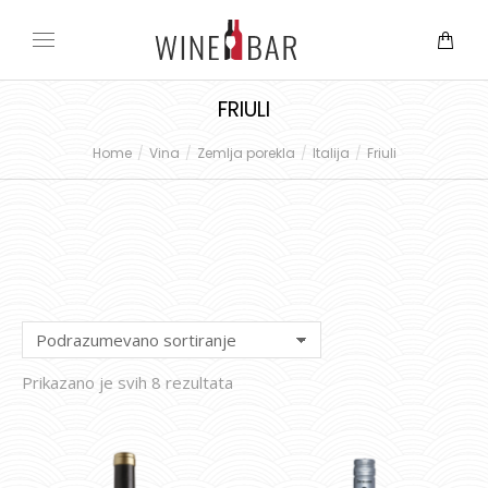
FRIULI
Home
Vina
Zemlja porekla
Italija
Friuli
You are here:
Prikazano je svih 8 rezultata