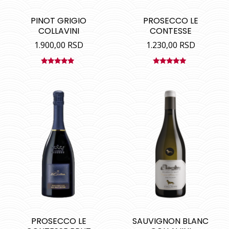
PINOT GRIGIO
PROSECCO LE
COLLAVINI
CONTESSE
1.900,00
RSD
1.230,00
RSD
Ocenjeno
Ocenjeno
sa
5.00
od
sa
5.00
od
5
5
PROSECCO LE
SAUVIGNON BLANC