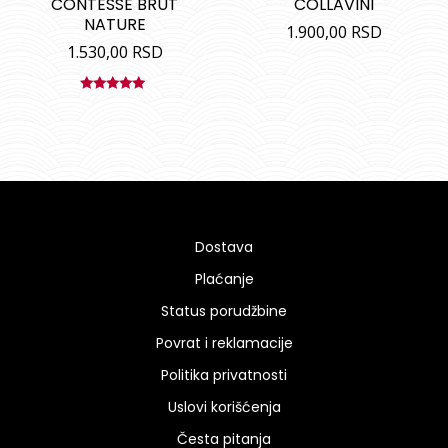
CONTESSE BRUT
COLLAVINI
NATURE
1.900,00
RSD
1.530,00
RSD
Ocenjeno
sa
5.00
od
5
Dostava
Plaćanje
Status porudžbine
Povrat i reklamacije
Politika privatnosti
Uslovi korišćenja
Česta pitanja