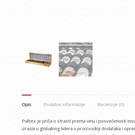
Opis
Dodatne informacije
Recenzije (0)
Pulltex je priča o strasti prema vinu i posvećenosti i
izrasla u globalnog lidera u proizvodnji dodataka i opre