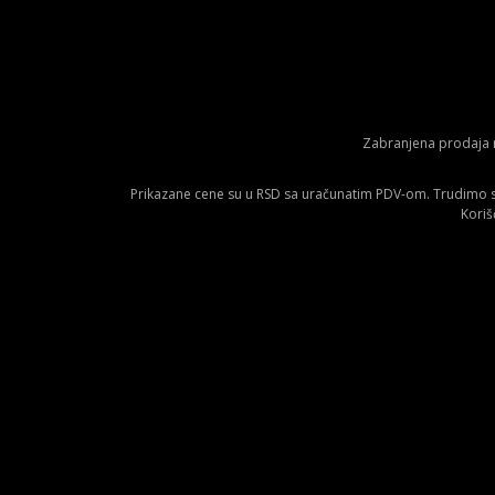
Zabranjena prodaja m
Prikazane cene su u RSD sa uračunatim PDV-om. Trudimo se 
Koriš