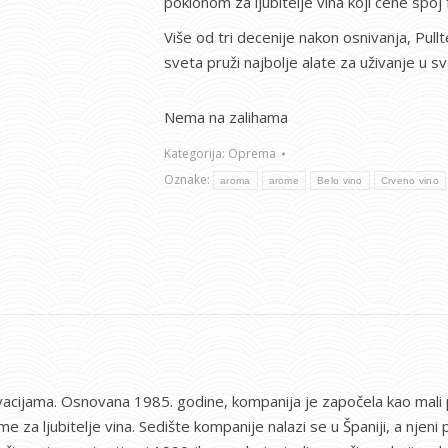
poklonom za ljubitelje vina koji cene spoj 
Više od tri decenije nakon osnivanja, Pullt
sveta pruži najbolje alate za uživanje u sv
Nema na zalihama
Kategorija:
Oprema
Oznake:
aroma
arome
Belo vino
Crveno vino
novacijama. Osnovana 1985. godine, kompanija je započela kao mali
me za ljubitelje vina. Sedište kompanije nalazi se u Španiji, a njen