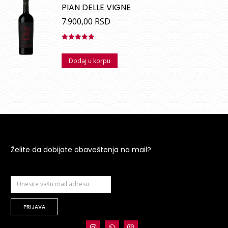
PIAN DELLE VIGNE
7.900,00
RSD
Ocenjeno
sa
5.00
od
Dodaj u korpu
5
Želite da dobijate obaveštenja na mail?
PRIJAVA