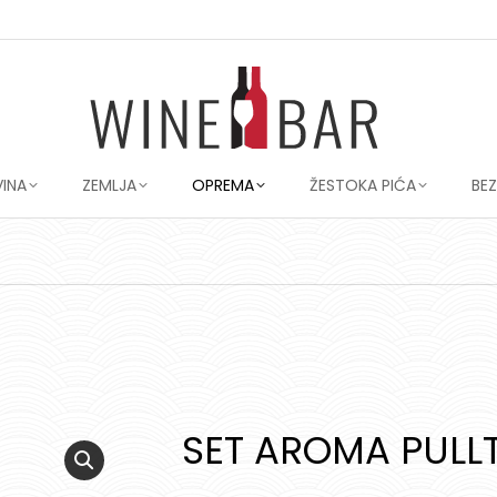
VINA
ZEMLJA
OPREMA
ŽESTOKA PIĆA
BE
SET AROMA PULL