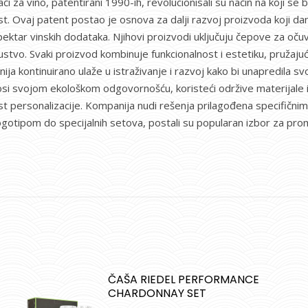
či za vino, patentirani 1990-ih, revolucionisali su način na koji se
st. Ovaj patent postao je osnova za dalji razvoj proizvoda koji da
ktar vinskih dodataka. Njihovi proizvodi uključuju čepove za očuva
kustvo. Svaki proizvod kombinuje funkcionalnost i estetiku, pružajuć
panija kontinuirano ulaže u istraživanje i razvoj kako bi unapredila
si svojom ekološkom odgovornošću, koristeći održive materijale i 
personalizacije. Kompanija nudi rešenja prilagođena specifičnim po
ogotipom do specijalnih setova, postali su popularan izbor za pro
ČAŠA RIEDEL PERFORMANCE
CHARDONNAY SET