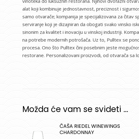
vinoteka do luksuznih restorana. Njihovi dvofazni otvara
alat koji kombinuje jednostavnost, preciznost i sigurno
samo otvarače; kompanija je specijalizovana za čitav spe
serviranje koji je dizajniran da obogati svako vinsko is
sinonim za kvalitet i inovaciju u vinskoj industriji. Kom
na potrebe modernih potrošača. Uz to, Pulltex se pono
procesa. Ono što Pulltex čini posebnim jeste mogućnost 
restorane. Personalizovani proizvodi, od otvarača sa l
Možda će vam se svideti …
ČAŠA RIEDEL WINEWINGS
CHARDONNAY