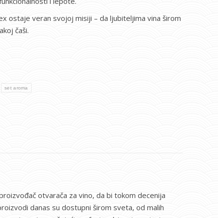
funkcionalnosti i lepote.
ex ostaje veran svojoj misiji – da ljubiteljima vina širom
akoj čaši.
set aroma
 proizvođač otvarača za vino, da bi tokom decenija
i proizvodi danas su dostupni širom sveta, od malih