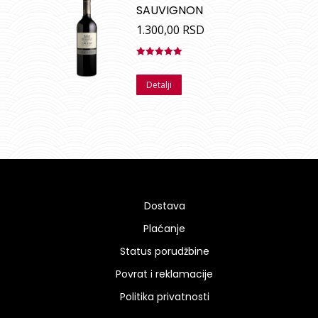
SAUVIGNON
1.300,00
RSD
Ocenjeno
sa
5.00
od
Detalji
5
Dostava
Plaćanje
Status porudžbine
Povrat i reklamacije
Politika privatnosti