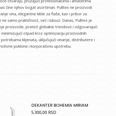
 boce otvaraju, pružajući profesionalcima i amaterima
nas čine njihov bogat asortiman. Pulltex ne proizvodi
nje vina, elegantne kible za flaše, kao i pribor za
i ne samo praktičnost, već i luksuz. Danas, Pulltex je
 svoje proizvode, prateći globalne trendove i odgovarajući
minimizujući otpad kroz optimizaciju proizvodnih
trebama klijenata, uključujući vinarije, distributere i
motivne poklone i korporativnu upotrebu.
DEKANTER BOHEMIA MIRIAM
5.300,00
RSD