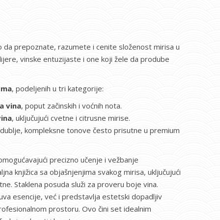
o da prepoznate, razumete i cenite složenost mirisa u
ijere, vinske entuzijaste i one koji žele da prodube
roma
, podeljenih u tri kategorije:
a vina
, poput začinskih i voćnih nota.
vina
, uključujući cvetne i citrusne mirise.
u dublje, kompleksne tonove često prisutne u premium
, omogućavajući precizno učenje i vežbanje
jna knjižica sa objašnjenjima svakog mirisa, uključujući
ne. Staklena posuda služi za proveru boje vina.
va esencije, već i predstavlja estetski dopadljiv
ofesionalnom prostoru. Ovo čini set idealnim