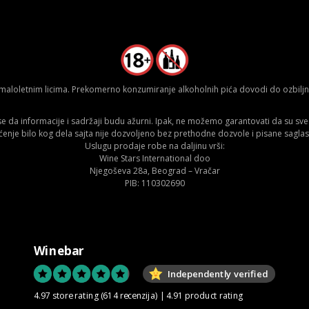
aloletnim licima. Prekomerno konzumiranje alkoholnih pića dovodi do ozbiljnih
da informacije i sadržaji budu ažurni. Ipak, ne možemo garantovati da su sve n
ćenje bilo kog dela sajta nije dozvoljeno bez prethodne dozvole i pisane saglas
Uslugu prodaje robe na daljinu vrši:
Wine Stars International doo
Njegoševa 28a, Beograd – Vračar
PIB: 110302690
Winebar
Independently verified
4.97 store rating
(614 recenzija)
|
4.91 product rating