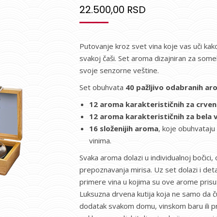
22.500,00
RSD
Putovanje kroz svet vina koje vas uči kak
svakoj čaši. Set aroma dizajniran za somel
svoje senzorne veštine.
Set obuhvata
40 pažljivo odabranih a
12 aroma karakterističnih za crven
12 aroma karakterističnih za bela 
16 složenijih aroma
, koje obuhvataj
vinima.
Svaka aroma dolazi u individualnoj bočici
prepoznavanja mirisa. Uz set dolazi i detal
primere vina u kojima su ove arome prisut
Luksuzna drvena kutija koja ne samo da ču
dodatak svakom domu, vinskom baru ili pr