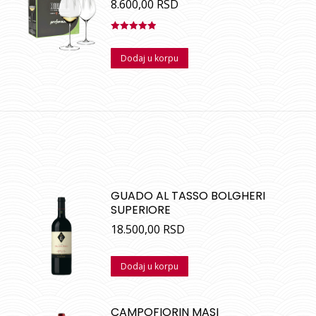
8.600,00
RSD
Ocenjeno
sa
5.00
od
Dodaj u korpu
5
GUADO AL TASSO BOLGHERI
SUPERIORE
18.500,00
RSD
Dodaj u korpu
CAMPOFIORIN MASI