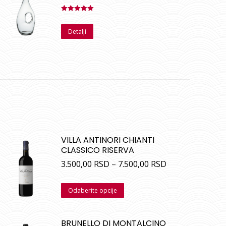
Ocenjeno
sa
5.00
od
Detalji
5
VILLA ANTINORI CHIANTI
CLASSICO RISERVA
3.500,00
RSD
–
7.500,00
RSD
Odaberite opcije
BRUNELLO DI MONTALCINO