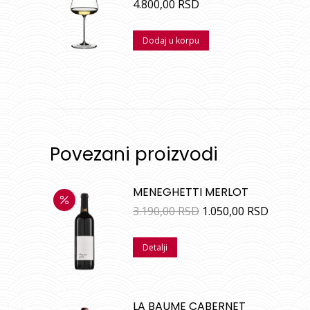
4.800,00
RSD
Dodaj u korpu
Povezani proizvodi
MENEGHETTI MERLOT
3.190,00
RSD
1.050,00
RSD
Detalji
LA BAUME CABERNET