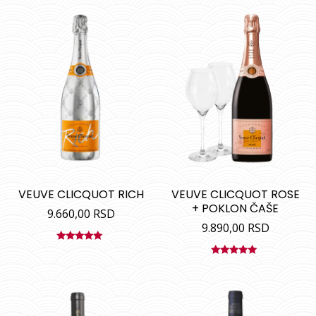
VEUVE CLICQUOT RICH
VEUVE CLICQUOT ROSE
+ POKLON ČAŠE
9.660,00
RSD
9.890,00
RSD
Ocenjeno
sa
5.00
od
Ocenjeno
5
sa
5.00
od
5