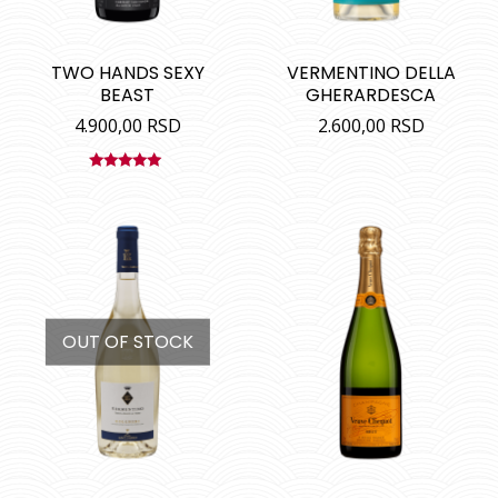
TWO HANDS SEXY
VERMENTINO DELLA
BEAST
GHERARDESCA
4.900,00
RSD
2.600,00
RSD
Ocenjeno
sa
5.00
od
5
OUT OF STOCK