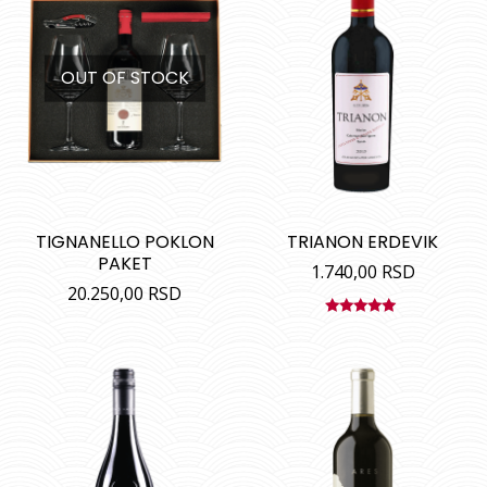
OUT OF STOCK
TIGNANELLO POKLON
TRIANON ERDEVIK
PAKET
1.740,00
RSD
20.250,00
RSD
Ocenjeno
sa
5.00
od
5