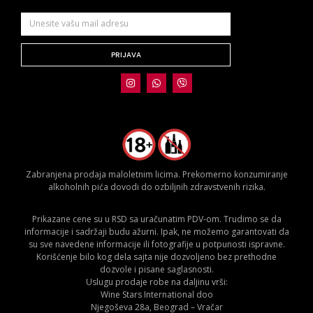
PRIJAVA
Zabranjena prodaja maloletnim licima. Prekomerno konzumiranje
alkoholnih pića dovodi do ozbiljnih zdravstvenih rizika.
Prikazane cene su u RSD sa uračunatim PDV-om. Trudimo se da
informacije i sadržaji budu ažurni. Ipak, ne možemo garantovati da
su sve navedene informacije ili fotografije u potpunosti ispravne.
Korišćenje bilo kog dela sajta nije dozvoljeno bez prethodne
dozvole i pisane saglasnosti.
Uslugu prodaje robe na daljinu vrši:
Wine Stars International doo
Njegoševa 28a, Beograd – Vračar