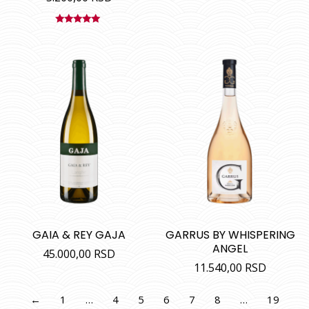
Ocenjeno
sa
4.00
od 5
Ocenjeno
sa
5.00
od
5
GAIA & REY GAJA
GARRUS BY WHISPERING
ANGEL
45.000,00
RSD
11.540,00
RSD
←
1
…
4
5
6
7
8
…
19