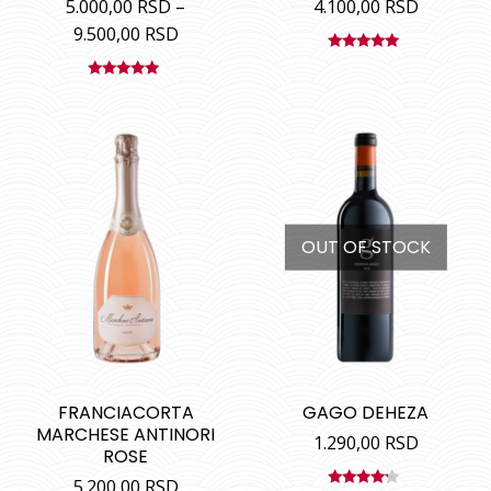
5.000,00
RSD
–
4.100,00
RSD
9.500,00
RSD
Ocenjeno
sa
5.00
od
Ocenjeno
5
sa
5.00
od
5
OUT OF STOCK
FRANCIACORTA
GAGO DEHEZA
MARCHESE ANTINORI
1.290,00
RSD
ROSE
5.200,00
RSD