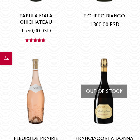
FABULA MALA
FICHETO BIANCO
CHICHATEAU
1.360,00
RSD
1.750,00
RSD
Ocenjeno
sa
5.00
od
5
OUT OF STOCK
FLEURS DE PRAIRIE
FRANCIACORTA DONNA