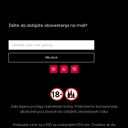
Želite da dobijate obaveštenja na mail?
PRIJAVA
Zabranjena prodaja maloletnim licima. Prekomerno konzumiranje
alkoholnih pića dovodi do ozbiljnih zdravstvenih rizika.
Prikazane cene su u RSD sa uračunatim PDV-om. Trudimo se da