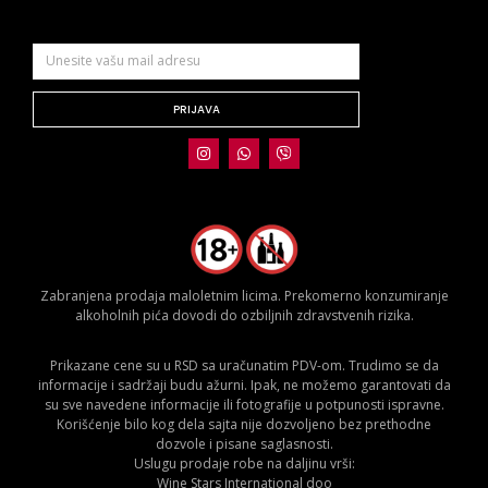
PRIJAVA
Zabranjena prodaja maloletnim licima. Prekomerno konzumiranje
alkoholnih pića dovodi do ozbiljnih zdravstvenih rizika.
Prikazane cene su u RSD sa uračunatim PDV-om. Trudimo se da
informacije i sadržaji budu ažurni. Ipak, ne možemo garantovati da
su sve navedene informacije ili fotografije u potpunosti ispravne.
Korišćenje bilo kog dela sajta nije dozvoljeno bez prethodne
dozvole i pisane saglasnosti.
Uslugu prodaje robe na daljinu vrši:
Wine Stars International doo