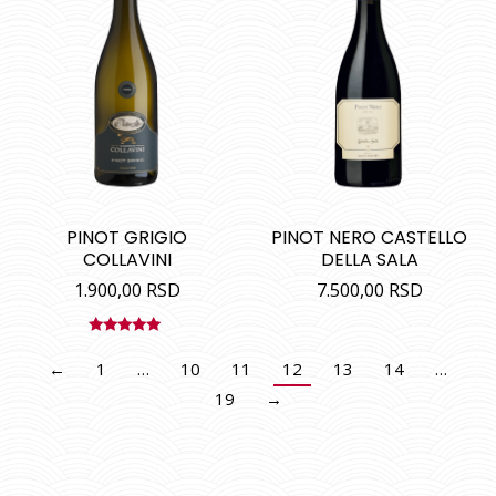
PINOT GRIGIO
PINOT NERO CASTELLO
COLLAVINI
DELLA SALA
1.900,00
RSD
7.500,00
RSD
Ocenjeno
sa
5.00
od
←
1
…
10
11
12
13
14
…
5
19
→