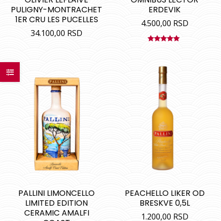
PULIGNY-MONTRACHET
ERDEVIK
1ER CRU LES PUCELLES
4.500,00
RSD
34.100,00
RSD
Ocenjeno
sa
5.00
od
5
PALLINI LIMONCELLO
PEACHELLO LIKER OD
LIMITED EDITION
BRESKVE 0,5L
CERAMIC AMALFI
1.200,00
RSD