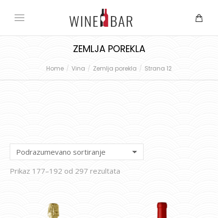
ZEMLJA POREKLA
Home
Vina
Zemlja porekla
Strana 12
You are here:
Prikaz 177–192 od 297 rezultata