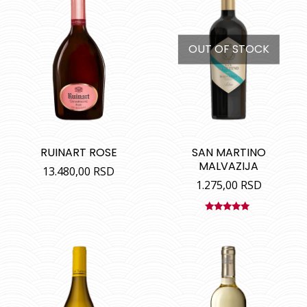
OUT OF STOCK
RUINART ROSE
SAN MARTINO
MALVAZIJA
13.480,00
RSD
1.275,00
RSD
Ocenjeno
sa
5.00
od
5