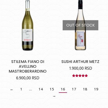
OUT OF STOCK
STILEMA FIANO DI
SUSHI ARTHUR METZ
AVELLINO
1.900,00
RSD
MASTROBERARDINO
6.900,00
RSD
Ocenjeno
sa
5.00
od
5
←
1
…
14
15
16
17
18
19
→