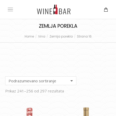
ZEMLJA POREKLA
Home
Vina
Zemlja porekla
Strana 16
You are here:
Prikaz 241–256 od 297 rezultata