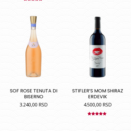
Ocenjeno
sa
4.80
od
5
SOF ROSE TENUTA DI
STIFLER’S MOM SHIRAZ
BISERNO
ERDEVIK
3.240,00
RSD
4.500,00
RSD
Ocenjeno
sa
5.00
od
5