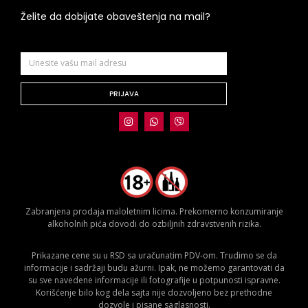
Želite da dobijate obaveštenja na mail?
PRIJAVA
Zabranjena prodaja maloletnim licima. Prekomerno konzumiranje
alkoholnih pića dovodi do ozbiljnih zdravstvenih rizika.
Prikazane cene su u RSD sa uračunatim PDV-om. Trudimo se da
informacije i sadržaji budu ažurni. Ipak, ne možemo garantovati da
su sve navedene informacije ili fotografije u potpunosti ispravne.
Korišćenje bilo kog dela sajta nije dozvoljeno bez prethodne
dozvole i pisane saglasnosti.