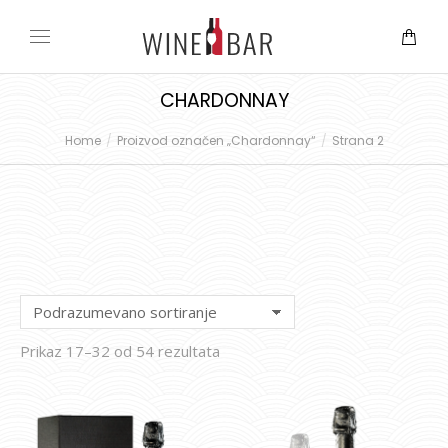
CHARDONNAY
Home
Proizvod označen „Chardonnay“
Strana 2
You are here:
Prikaz 17–32 od 54 rezultata