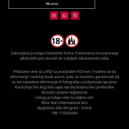
PRIJAVA
Zabranjena prodaja maloletnim licima. Prekomerno konzumiranje
alkoholnih pića dovodi do ozbiljnih zdravstvenih rizika.
Prikazane cene su u RSD sa uračunatim PDV-om. Trudimo se da
informacije i sadržaji budu ažurni. Ipak, ne možemo garantovati da
su sve navedene informacije ili fotografije u potpunosti ispravne.
Korišćenje bilo kog dela sajta nije dozvoljeno bez prethodne
dozvole i pisane saglasnosti.
Uslugu prodaje robe na daljinu vrši:
Wine Stars International doo
Njegoševa 28a, Beograd – Vračar
PIB: 110302690