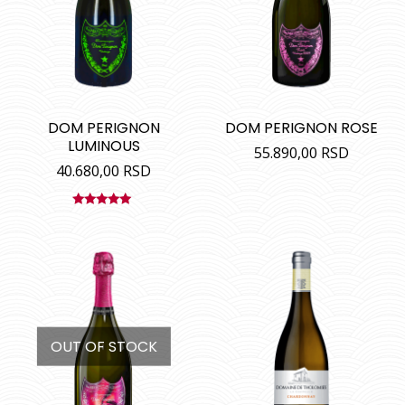
DOM PERIGNON
DOM PERIGNON ROSE
LUMINOUS
55.890,00
RSD
40.680,00
RSD
Ocenjeno
sa
5.00
od
5
OUT OF STOCK