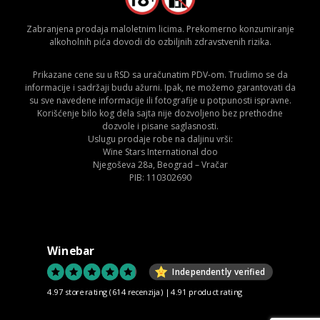
Zabranjena prodaja maloletnim licima. Prekomerno konzumiranje
alkoholnih pića dovodi do ozbiljnih zdravstvenih rizika.
Prikazane cene su u RSD sa uračunatim PDV-om. Trudimo se da
informacije i sadržaji budu ažurni. Ipak, ne možemo garantovati da
su sve navedene informacije ili fotografije u potpunosti ispravne.
Korišćenje bilo kog dela sajta nije dozvoljeno bez prethodne
dozvole i pisane saglasnosti.
Uslugu prodaje robe na daljinu vrši:
Wine Stars International doo
Njegoševa 28a, Beograd – Vračar
PIB: 110302690
Winebar
Independently verified
4.97 store rating
(614 recenzija)
|
4.91 product rating