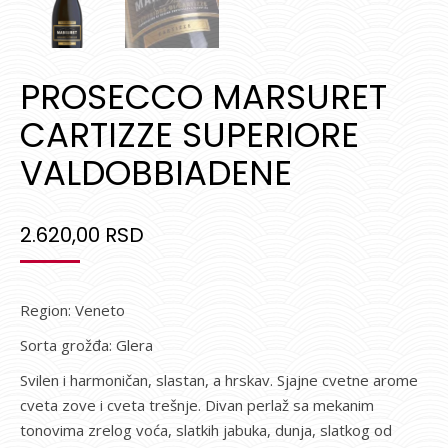
PROSECCO MARSURET
CARTIZZE SUPERIORE
VALDOBBIADENE
2.620,00
RSD
Region: Veneto
Sorta grožđa: Glera
Svilen i harmoničan, slastan, a hrskav. Sjajne cvetne arome
cveta zove i cveta trešnje. Divan perlaž sa mekanim
tonovima zrelog voća, slatkih jabuka, dunja, slatkog od