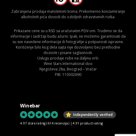
Zabranjena prodaja maloletnim licima. Prekomerno konzumiranje
alkoholnih pića dovodi do ozbiljnih zdravstvenih rizika.
Prikazane cene su u RSD sa uračunatim PDV-om. Trudimo se da
informacije i sadržaji budu ažurni. Ipak, ne možemo garantovati da
su sve navedene informacije ili fotografije u potpunosti ispravne.
Korišćenje bilo kog dela sajta nije dozvoljeno bez prethodne
dozvole i pisane saglasnosti.
Uslugu prodaje robe na daljinu vrši:
Wine Stars International doo
Njegoševa 28a, Beograd – Vračar
PIB: 110302690
Winebar
Independently verified
4.97 store rating
(614 recenzija)
|
4.91 product rating