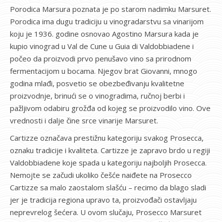
Porodica Marsura poznata je po starom nadimku Marsuret.
Porodica ima dugu tradiciju u vinogradarstvu sa vinarijom
koju je 1936. godine osnovao Agostino Marsura kada je
kupio vinograd u Val de Cune u Guia di Valdobbiadene i
počeo da proizvodi prvo penušavo vino sa prirodnom
fermentacijom u bocama. Njegov brat Giovanni, mnogo
godina mlađi, posvetio se obezbeđivanju kvalitetne
proizvodnje, brinući se o vinogradima, ručnoj berbi i
pažljivom odabiru grožđa od kojeg se proizvodilo vino. Ove
vrednosti i dalje čine srce vinarije Marsuret.
Cartizze označava prestižnu kategoriju svakog Prosecca,
oznaku tradicije i kvaliteta. Cartizze je zapravo brdo u regiji
Valdobbiadene koje spada u kategoriju najboljih Prosecca.
Nemojte se začudi ukoliko češće naiđete na Prosecco
Cartizze sa malo zaostalom slašću – recimo da blago sladi
jer je tradicija regiona upravo ta, proizvođači ostavljaju
neprevrelog šećera. U ovom slučaju, Prosecco Marsuret