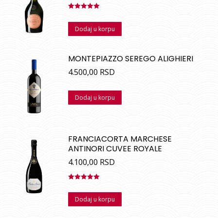
Ocenjeno
sa
5.00
od
Dodaj u korpu
5
MONTEPIAZZO SEREGO ALIGHIERI
4.500,00
RSD
Dodaj u korpu
FRANCIACORTA MARCHESE
ANTINORI CUVEE ROYALE
4.100,00
RSD
Ocenjeno
sa
5.00
od
Dodaj u korpu
5