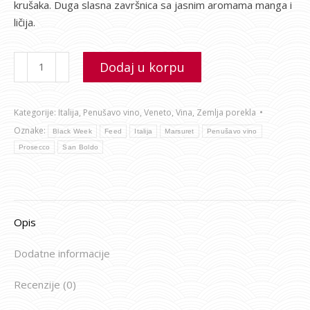
krušaka. Duga slasna završnica sa jasnim aromama manga i
ličija.
Dodaj u korpu
Kategorije:
Italija
,
Penušavo vino
,
Veneto
,
Vina
,
Zemlja porekla
Oznake:
Black Week
Feed
Italija
Marsuret
Penušavo vino
Prosecco
San Boldo
Opis
Dodatne informacije
Recenzije (0)