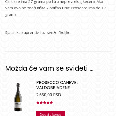
Cartizze ima 27 grama po litru neprevrelog šećera. Ako
Vam ovo ne znači ništa – običan Brut Prosecco ima do 12
grama.
Sjajan kao apreritiv i uz sveže školjke.
Možda će vam se svideti …
PROSECCO CANEVEL
VALDOBBIADENE
2.650,00
RSD
Ocenjeno
sa
5.00
od
Dodaj u korpu
5