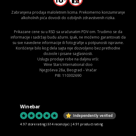
Zabranjena prodaja maloletnim licima. Prekomerno konzumiranje
alkoholnih pića dovodi do ozbiljnih zdravstvenih rizika.
Prikazane cene su u RSD sa uračunatim PDV-om. Trudimo se da
informacije i sadržaji budu ažurni. Ipak, ne možemo garantovati da
su sve navedene informacije ili fotografije u potpunosti ispravne.
Korišćenje bilo kog dela sajta nije dozvoljeno bez prethodne
dozvole i pisane saglasnosti.
Uslugu prodaje robe na daljinu vrši:
Wine Stars International doo
Njegoševa 28a, Beograd – Vračar
PIB: 110302690
Winebar
Independently verified
4.97 store rating
(614 recenzija)
|
4.91 product rating