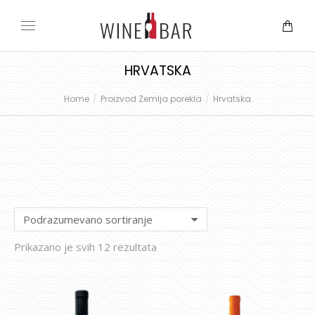
HRVATSKA
Home
Proizvod Zemlja porekla
Hrvatska
You are here:
Prikazano je svih 12 rezultata