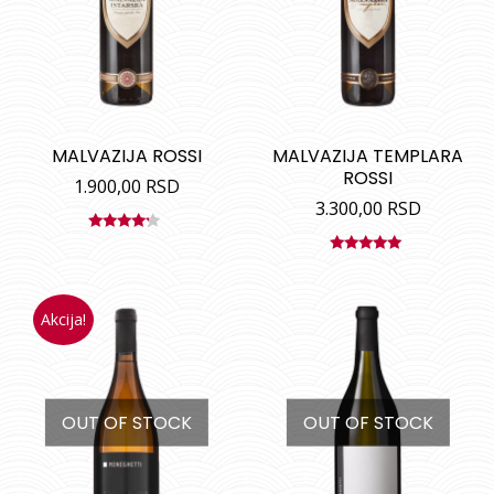
MALVAZIJA ROSSI
MALVAZIJA TEMPLARA
ROSSI
1.900,00
RSD
3.300,00
RSD
Ocenjeno
sa
4.00
Ocenjeno
od 5
sa
5.00
od
5
Akcija!
OUT OF STOCK
OUT OF STOCK