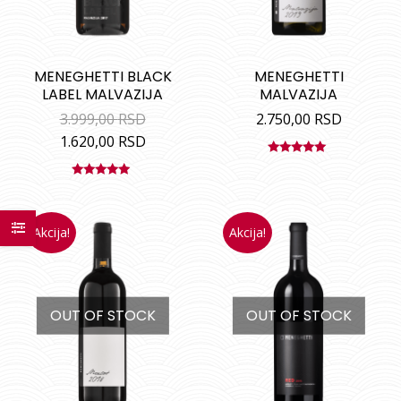
MENEGHETTI BLACK
MENEGHETTI
LABEL MALVAZIJA
MALVAZIJA
3.999,00
RSD
2.750,00
RSD
1.620,00
RSD
Ocenjeno
sa
5.00
od
Ocenjeno
5
sa
5.00
od
5
Akcija!
Akcija!
OUT OF STOCK
OUT OF STOCK