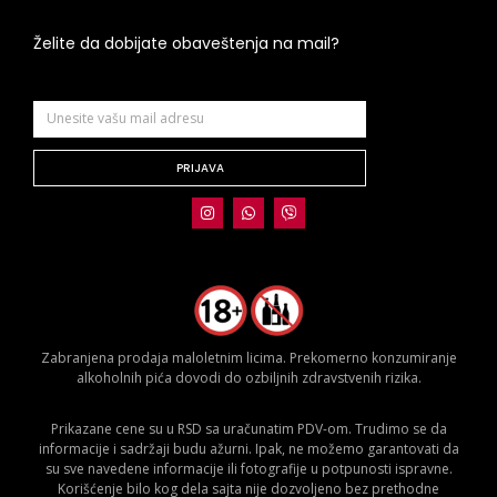
Želite da dobijate obaveštenja na mail?
PRIJAVA
Zabranjena prodaja maloletnim licima. Prekomerno konzumiranje
alkoholnih pića dovodi do ozbiljnih zdravstvenih rizika.
Prikazane cene su u RSD sa uračunatim PDV-om. Trudimo se da
informacije i sadržaji budu ažurni. Ipak, ne možemo garantovati da
su sve navedene informacije ili fotografije u potpunosti ispravne.
Korišćenje bilo kog dela sajta nije dozvoljeno bez prethodne