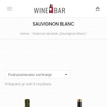
SAUVIGNON BLANC
Home
Proizvod označen „Sauvignon Blanc“
You are here:
Prikazano je svih 9 rezultata